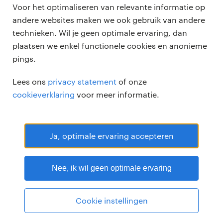
Voor het optimaliseren van relevante informatie op
zzp-opdrachten
andere websites maken we ook gebruik van andere
vacature plaatsen
over ons
technieken. Wil je geen optimale ervaring, dan
careers for expats
algemene voorwaarden
plaatsen we enkel functionele cookies en anonieme
werken bij Randstad
pings.
bmc
Lees ons
privacy statement
of onze
onze kantoren
cookieverklaring
voor meer informatie.
Ja, optimale ervaring accepteren
Randstad Professional Google score 4.15 -
118 reviews
Nee, ik wil geen optimale ervaring
RANDSTAD PROFESSIONAL is een geregistreerd handelsmerk van
Randstad N.V.
© Randstad professional 2026
Sitemap
Privacy
Cookie instellingen
Voorwaarden
Cookies
Disclaimer