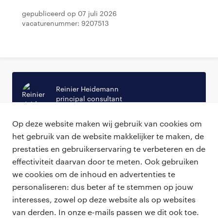
Gepubliceerd op 07 juli 2026
Vacaturenummer: 9207513
Reinier Heidemann
principal consultant
reinier.heidemann@randstadprofessional.nl
Op deze website maken wij gebruik van cookies om
06-21517659
het gebruik van de website makkelijker te maken, de
prestaties en gebruikerservaring te verbeteren en de
effectiviteit daarvan door te meten. Ook gebruiken
we cookies om de inhoud en advertenties te
personaliseren: dus beter af te stemmen op jouw
professionals
interesses, zowel op deze website als op websites
vacatures
van derden. In onze e-mails passen we dit ook toe.
voor opdrachtgevers