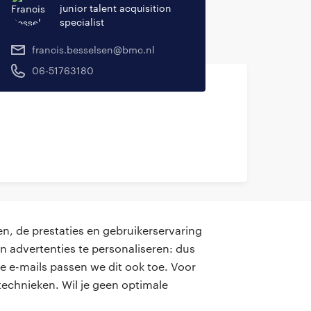
junior talent acquisition
specialist
francis.besselsen@bmc.nl
06-51763180
n, de prestaties en gebruikerservaring
n advertenties te personaliseren: dus
e e-mails passen we dit ook toe. Voor
contact
echnieken. Wil je geen optimale
onze kantoren