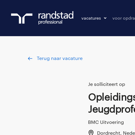
vacatures
voor opdra
vacatures
vacature p
bewaarde vacatures
Terug naar vacature
Je solliciteert op
Opleidingsprogramma
Jeugdprof
BMC Uitvoering
Dordrecht, Nede