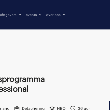
chtgevers
events
over ons
laatsen
events
over ons
onze kantoren
contact
pers & media
klachten melden
essional
rland
Detachering
HBO
36 uur