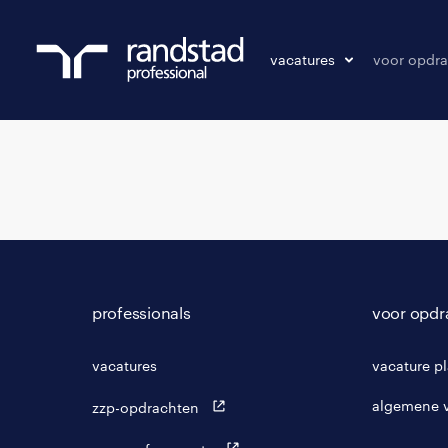
vacatures
voor opdra
vacatures
vacature p
bewaarde vacatures
professionals
voor opdr
vacatures
vacature p
algemene 
zzp-opdrachten