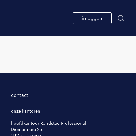
inloggen
contact
onze kantoren
hoofdkantoor Randstad Professional
Diemermere 25
1112TC Diemen