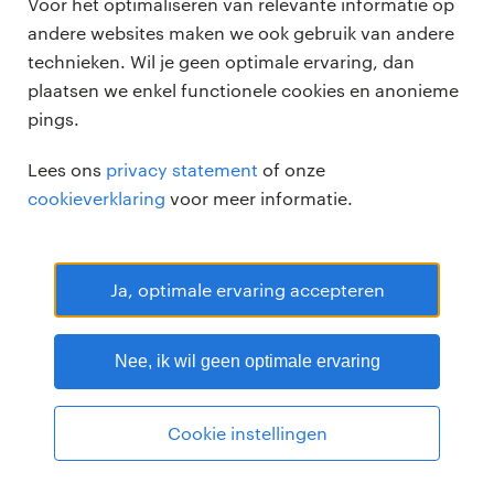
Voor het optimaliseren van relevante informatie op
andere websites maken we ook gebruik van andere
technieken. Wil je geen optimale ervaring, dan
plaatsen we enkel functionele cookies en anonieme
pings.
Randstad Professional Google score 4.15 -
118 reviews
Lees ons
privacy statement
of onze
RANDSTAD PROFESSIONAL is een geregistreerd handelsmerk van
cookieverklaring
voor meer informatie.
Randstad N.V.
© Randstad professional 2026
Sitemap
Privacy
Voorwaarden
Cookies
Disclaimer
Ja, optimale ervaring accepteren
Nee, ik wil geen optimale ervaring
Cookie instellingen