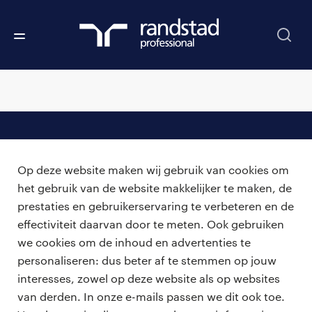
professionals
Op deze website maken wij gebruik van cookies om
vacatures
voor opdrachtgevers
het gebruik van de website makkelijker te maken, de
prestaties en gebruikerservaring te verbeteren en de
zzp-opdrachten
vacature plaatsen
effectiviteit daarvan door te meten. Ook gebruiken
over ons
careers for expats
we cookies om de inhoud en advertenties te
algemene voorwaarden
werken bij Randstad
personaliseren: dus beter af te stemmen op jouw
interesses, zowel op deze website als op websites
bmc
van derden. In onze e-mails passen we dit ook toe.
onze kantoren