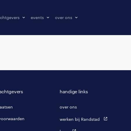
chtgevers
events
over ons
laatsen
events
over ons
onze kantoren
contact
pers & media
klachten melden
achtgevers
handige links
laatsen
over ons
voorwaarden
werken bij Randstad