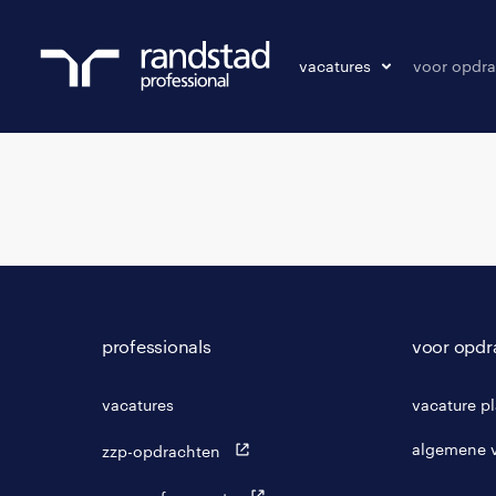
vacatures
voor opdra
vacatures
vacature p
bewaarde vacatures
professionals
voor opdr
vacatures
vacature p
algemene 
zzp-opdrachten