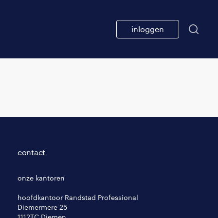
inloggen
contact
onze kantoren
hoofdkantoor Randstad Professional
Diemermere 25
1112TC Diemen