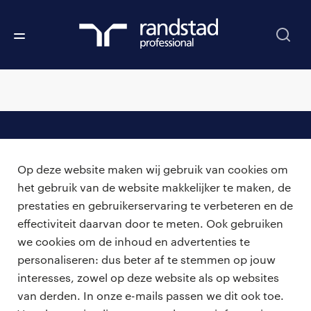
professionals
Op deze website maken wij gebruik van cookies om
vacatures
voor opdrachtgevers
het gebruik van de website makkelijker te maken, de
prestaties en gebruikerservaring te verbeteren en de
zzp-opdrachten
vacature plaatsen
effectiviteit daarvan door te meten. Ook gebruiken
over ons
careers for expats
we cookies om de inhoud en advertenties te
algemene voorwaarden
werken bij Randstad
personaliseren: dus beter af te stemmen op jouw
interesses, zowel op deze website als op websites
bmc
van derden. In onze e-mails passen we dit ook toe.
onze kantoren