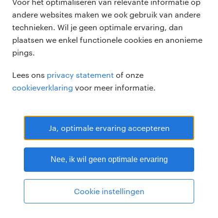
Voor het optimaliseren van relevante informatie op
andere websites maken we ook gebruik van andere
technieken. Wil je geen optimale ervaring, dan
plaatsen we enkel functionele cookies en anonieme
pings.
Randstad Professional Google score 4.15 -
118 reviews
Lees ons
privacy statement
of onze
RANDSTAD PROFESSIONAL is een geregistreerd handelsmerk van
cookieverklaring
voor meer informatie.
Randstad N.V.
© Randstad professional 2026
Sitemap
Privacy
Voorwaarden
Cookies
Disclaimer
Ja, optimale ervaring accepteren
Nee, ik wil geen optimale ervaring
Cookie instellingen