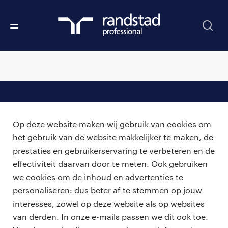
professionals
Op deze website maken wij gebruik van cookies om
vacatures
voor opdrachtgevers
het gebruik van de website makkelijker te maken, de
prestaties en gebruikerservaring te verbeteren en de
zzp-opdrachten
vacature plaatsen
effectiviteit daarvan door te meten. Ook gebruiken
over ons
careers for expats
we cookies om de inhoud en advertenties te
algemene voorwaarden
werken bij Randstad
personaliseren: dus beter af te stemmen op jouw
interesses, zowel op deze website als op websites
bmc
van derden. In onze e-mails passen we dit ook toe.
onze kantoren