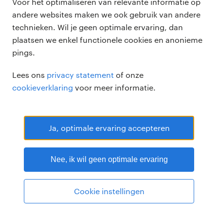
Voor het optimaliseren van relevante informatie op
andere websites maken we ook gebruik van andere
technieken. Wil je geen optimale ervaring, dan
plaatsen we enkel functionele cookies en anonieme
pings.
Randstad Professional Google score 4.15 -
118 reviews
Lees ons
privacy statement
of onze
RANDSTAD PROFESSIONAL is een geregistreerd handelsmerk van
cookieverklaring
voor meer informatie.
Randstad N.V.
© Randstad professional 2026
Sitemap
Privacy
Voorwaarden
Cookies
Disclaimer
Ja, optimale ervaring accepteren
Nee, ik wil geen optimale ervaring
Cookie instellingen