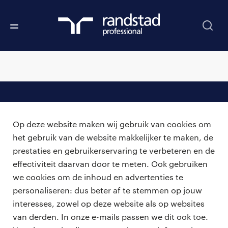
professionals
Op deze website maken wij gebruik van cookies om
vacatures
voor opdrachtgevers
het gebruik van de website makkelijker te maken, de
prestaties en gebruikerservaring te verbeteren en de
zzp-opdrachten
vacature plaatsen
effectiviteit daarvan door te meten. Ook gebruiken
over ons
careers for expats
we cookies om de inhoud en advertenties te
algemene voorwaarden
werken bij Randstad
personaliseren: dus beter af te stemmen op jouw
interesses, zowel op deze website als op websites
bmc
van derden. In onze e-mails passen we dit ook toe.
onze kantoren