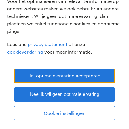
Voor het optimaliseren van relevante informatie op
andere websites maken we ook gebruik van andere
technieken. Wil je geen optimale ervaring, dan
plaatsen we enkel functionele cookies en anonieme
pings.
Randstad Professional Google score 4.15 -
118 reviews
Lees ons
privacy statement
of onze
RANDSTAD PROFESSIONAL is een geregistreerd handelsmerk van
cookieverklaring
voor meer informatie.
Randstad N.V.
© Randstad professional 2026
Sitemap
Privacy
Voorwaarden
Cookies
Disclaimer
Ja, optimale ervaring accepteren
Nee, ik wil geen optimale ervaring
Cookie instellingen