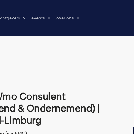
chtgevers
events
over ons
laatsen
events
over ons
onze kantoren
contact
pers & media
klachten melden
end & Ondernemend) |
d-Limburg
n (via BMC)