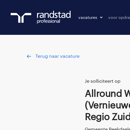
vacatures
voor opdra
vacatures
vacature p
bewaarde vacatures
Terug naar vacature
Je solliciteert op
Allround Wmo Consulent
(Vernieuw
Regio Zui
Gemeente Beekdaele