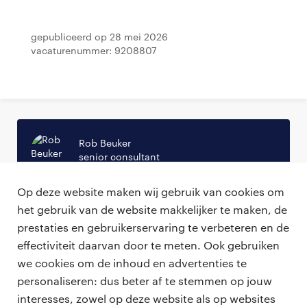
Gepubliceerd op 28 mei 2026
Vacaturenummer: 9208807
Rob Beuker
senior consultant
rob.beuker@randstadprofessional.nl
Op deze website maken wij gebruik van cookies om
06-25518638
het gebruik van de website makkelijker te maken, de
prestaties en gebruikerservaring te verbeteren en de
effectiviteit daarvan door te meten. Ook gebruiken
we cookies om de inhoud en advertenties te
personaliseren: dus beter af te stemmen op jouw
professionals
interesses, zowel op deze website als op websites