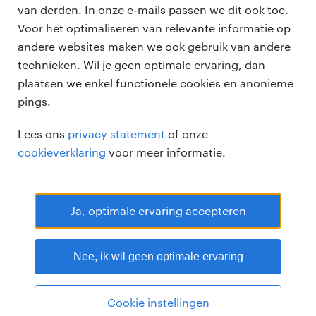
vacatures
van derden. In onze e-mails passen we dit ook toe.
voor opdrachtgevers
Voor het optimaliseren van relevante informatie op
zzp-opdrachten
andere websites maken we ook gebruik van andere
vacature plaatsen
over ons
technieken. Wil je geen optimale ervaring, dan
careers for expats
algemene voorwaarden
plaatsen we enkel functionele cookies en anonieme
werken bij Randstad
pings.
bmc
Lees ons
privacy statement
of onze
onze kantoren
cookieverklaring
voor meer informatie.
Ja, optimale ervaring accepteren
Randstad Professional Google score 4.15 -
118 reviews
Nee, ik wil geen optimale ervaring
RANDSTAD PROFESSIONAL is een geregistreerd handelsmerk van
Randstad N.V.
© Randstad professional 2026
Sitemap
Privacy
Cookie instellingen
Voorwaarden
Cookies
Disclaimer