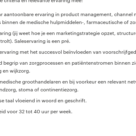
criteria en relevante ervaring mee:
aar aantoonbare ervaring in product management, channel
 binnen de medische hulpmiddelen-, farmaceutische of zo
aring (jij weet hoe je een marketingstrategie opzet, struct
olt). Saleservaring is een pré.
rvaring met het succesvol beïnvloeden van voorschrijfgedr
 begrip van zorgprocessen en patiëntenstromen binnen z
g en wijkzorg.
medische groothandelaren en bij voorkeur een relevant ne
dzorg, stoma of continentiezorg.
e taal vloeiend in woord en geschrift.
id voor 32 tot 40 uur per week.