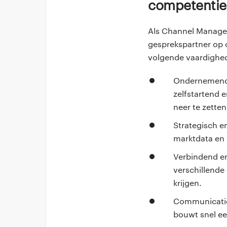
Competentie
Als Channel Manager
gesprekspartner op o
volgende vaardighe
Ondernemend e
zelfstartend 
neer te zetten
Strategisch e
marktdata en 
Verbindend en 
verschillende
krijgen.
Communicatieve
bouwt snel ee