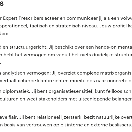
s
 Expert Prescribers acteer en communiceer jij als een volw
perationeel, tactisch en strategisch niveau. Jouw profiel 
den:
n structuurgericht: Jij beschikt over een hands-on mentali
en hebt het vermogen om vanuit het niets duidelijke struct
.
n analytisch vermogen: Jij overziet complexe matrixorganis
vertaalt scherpe klantinzichten moeiteloos naar concrete p
diplomatiek: Jij bent organisatiesensitief, kunt feilloos sc
 culturen en weet stakeholders met uiteenlopende belangen 
 flair: Jij bent relationeel ijzersterk, bezit natuurlijke ove
n basis van vertrouwen op bij interne en externe beslissers