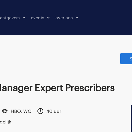
chtgevers
events
over ons
laatsen
events
over ons
onze kantoren
S
contact
pers & media
klachten melden
Manager Expert Prescribers
.
HBO, WO
40 uur
elijk