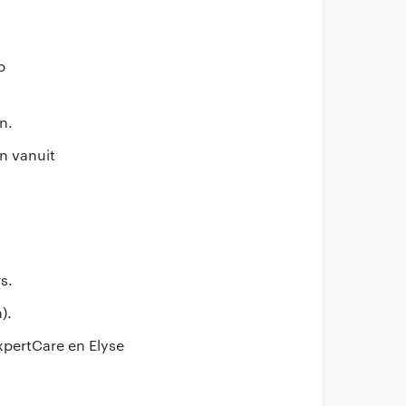
p
n.
n vanuit
s.
).
xpertCare en Elyse