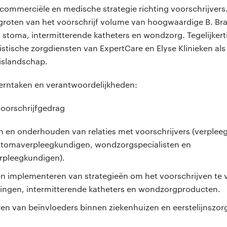
commerciële en medische strategie richting voorschrijvers
ergroten van het voorschrijf volume van hoogwaardige B. B
toma, intermitterende katheters en wondzorg. Tegelijkertijd
istische zorgdiensten van ExpertCare en Elyse Klinieken al
islandschap.
kerntaken en verantwoordelijkheden:
voorschrijfgedrag
en onderhouden van relaties met voorschrijvers (verplee
 stomaverpleegkundigen, wondzorgspecialisten en
rpleegkundigen).
n implementeren van strategieën om het voorschrijven te 
ingen, intermitterende katheters en wondzorgproducten.
eren van beïnvloeders binnen ziekenhuizen en eerstelijnszor