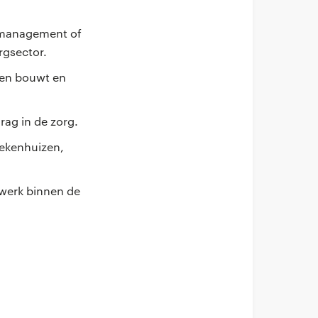
 management of
rgsector.
uren bouwt en
ag in de zorg.
iekenhuizen,
twerk binnen de