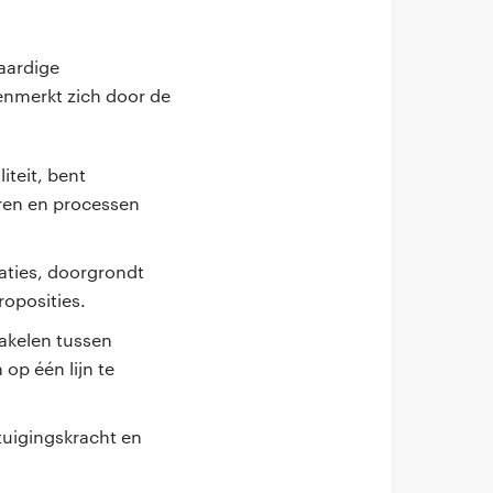
aardige
kenmerkt zich door de
teit, bent
uren en processen
aties, doorgrondt
roposities.
hakelen tussen
op één lijn te
rtuigingskracht en
.