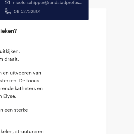
nicole.schipper@randstadprofessional.nl
06-52732801
nieken?
itkijken.
m draait.
n en uitvoeren van
sterken. De focus
erende katheters en
 Elyse.
an een sterke
kkelen, structureren