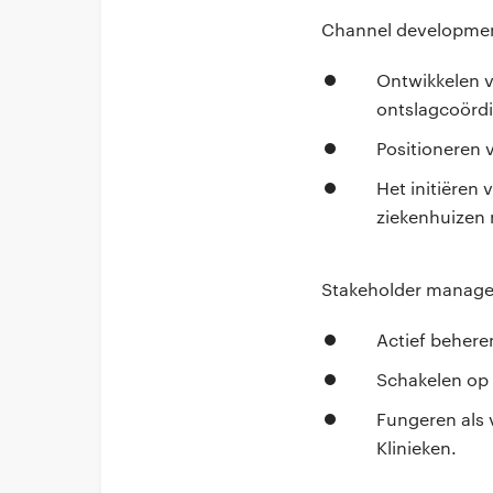
Channel developmen
Ontwikkelen v
ontslagcoördi
Positioneren 
Het initiëren
ziekenhuizen 
Stakeholder manag
Actief behere
Schakelen op v
Fungeren als 
Klinieken.