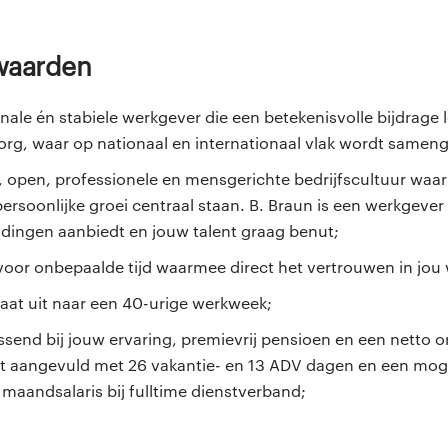
rwaarden
nale én stabiele werkgever die een betekenisvolle bijdrage 
org, waar op nationaal en internationaal vlak wordt samen
 open, professionele en mensgerichte bedrijfscultuur waari
rsoonlijke groei centraal staan. B. Braun is een werkgever d
dingen aanbiedt en jouw talent graag benut;
voor onbepaalde tijd waarmee direct het vertrouwen in jou
aat uit naar een 40-urige werkweek;
assend bij jouw ervaring, premievrij pensioen en een netto
t aangevuld met 26 vakantie- en 13 ADV dagen en een mog
maandsalaris bij fulltime dienstverband;