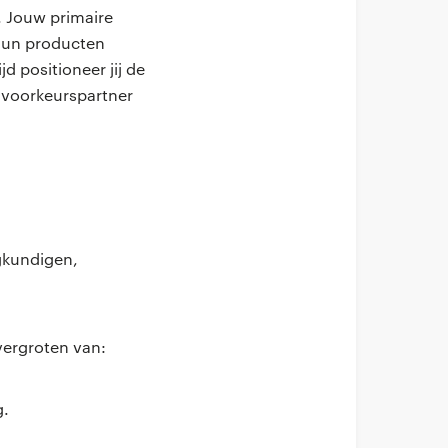
. Jouw primaire
raun producten
 positioneer jij de
s voorkeurspartner
gkundigen,
vergroten van:
g.