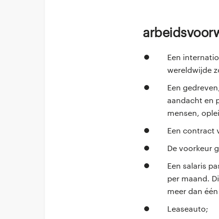
Arbeidsvoo
Een internatio
wereldwijde z
Een gedreven,
aandacht en pe
mensen, oplei
Een contract 
De voorkeur g
Een salaris p
per maand. Di
meer dan één 
Leaseauto;