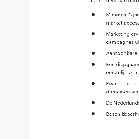
fundament aan harde 
Minimaal 3 j
market access
Marketing erv
campagnes uitr
Aantoonbare e
Een diepgaand
eerstelijnszor
Ervaring met 
domeinen won
De Nederlands
Beschikbaarhe