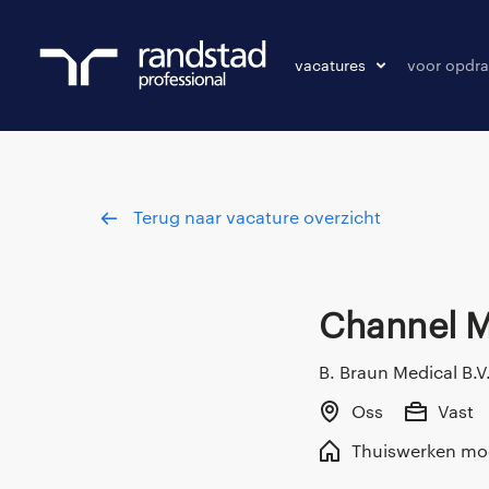
vacatures
voor opdra
vacatures
vacature p
bewaarde vacatures
Terug naar vacature overzicht
Channel 
B. Braun Medical B.V
Oss
Vast
Thuiswerken mog