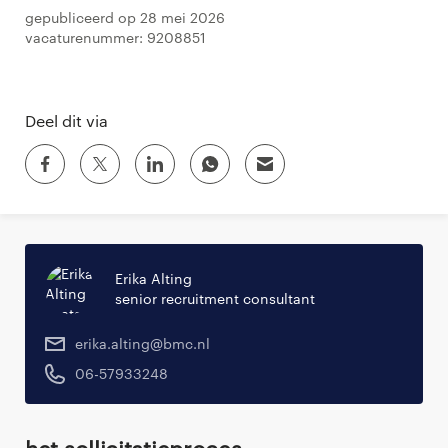
Gepubliceerd op 28 mei 2026
Vacaturenummer: 9208851
Deel dit via
Erika Alting
senior recruitment consultant
erika.alting@bmc.nl
06-57933248