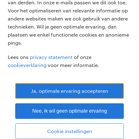
vacatures
van derden. In onze e-mails passen we dit ook toe.
voor opdrachtgevers
Voor het optimaliseren van relevante informatie op
zzp-opdrachten
andere websites maken we ook gebruik van andere
vacature plaatsen
over ons
technieken. Wil je geen optimale ervaring, dan
careers for expats
algemene voorwaarden
plaatsen we enkel functionele cookies en anonieme
werken bij Randstad
pings.
bmc
Lees ons
privacy statement
of onze
onze kantoren
cookieverklaring
voor meer informatie.
Ja, optimale ervaring accepteren
Randstad Professional Google score 4.15 -
118 reviews
Nee, ik wil geen optimale ervaring
RANDSTAD PROFESSIONAL is een geregistreerd handelsmerk van
Randstad N.V.
© Randstad professional 2026
Sitemap
Privacy
Cookie instellingen
Voorwaarden
Cookies
Disclaimer