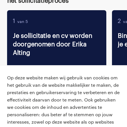
Het sollicitatieproces
1
2
van 5
va
Je sollicitatie en cv worden
Bi
doorgenomen door Erika
je 
Alting
Op deze website maken wij gebruik van cookies om
het gebruik van de website makkelijker te maken, de
Terug naar vacature overzicht
prestaties en gebruikerservaring te verbeteren en de
effectiviteit daarvan door te meten. Ook gebruiken
we cookies om de inhoud en advertenties te
personaliseren: dus beter af te stemmen op jouw
professionals
interesses, zowel op deze website als op websites