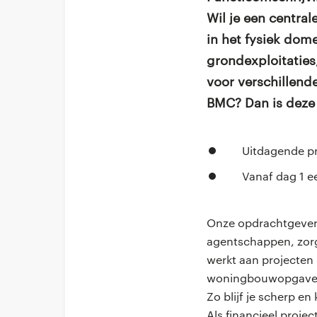
Wil je een centra
in het fysiek dome
grondexploitaties
voor verschillend
BMC? Dan is deze 
Uitdagende pr
Vanaf dag 1 e
Onze opdrachtgevers
agentschappen, zorg
werkt aan projecten 
woningbouwopgave, 
Zo blijf je scherp en
Als financieel proje