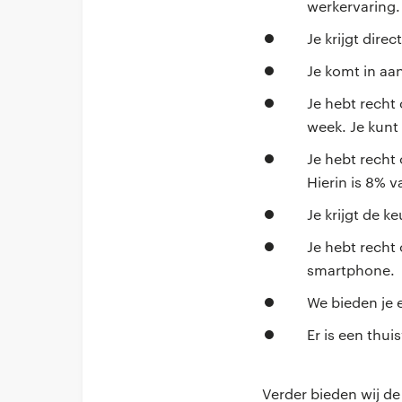
werkervaring.
Je krijgt dire
Je komt in aa
Je hebt recht
week. Je kunt 
Je hebt recht
Hierin is 8%
Je krijgt de k
Je hebt recht
smartphone.
We bieden je 
Er is een thu
Verder bieden wij de