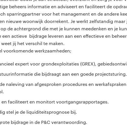
ttige beheers informatie en adviseert en faciliteert de opdr
sch sparringpartner voor het management en de andere keer
n nieuwe woonwijk doorrekent. Je werkt zelfstandig maar je
 op de achtergrond die met je kunnen meedenken en je ku
e een actieve bijdrage leveren aan een effectieve en behee
weet jij het verschil te maken.
eel voorkomende werkzaamheden;
nancieel expert voor grondexploitaties (GREX), gebiedsontw
 stuurinformatie die bijdraagt aan een goede projectsturing.
p de naleving van afgesproken procedures en werkafspraken
ol.
t en faciliteert en monitort voortgangsrapportages.
g stel je de liquiditeitsprognose bij.
 grote bijdrage in de P&C verantwoording.