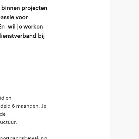
n binnen projecten
passie voor
En wil je werken
dienstverband bij
id en
ddeld 6 maanden. Je
 de
uctuur.
r voortgangsbewaking.