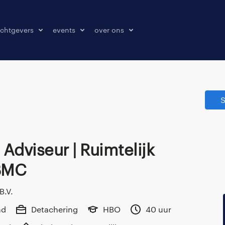
chtgevers
events
over ons
laatsen
events
over ons
onze kantoren
S
contact
pers & media
klachten melden
BMC
B.V.
nd
Detachering
HBO
40 uur