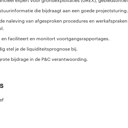
nancieel expert voor grondexploitaties (GREX), gebiedsontw
 stuurinformatie die bijdraagt aan een goede projectsturing.
p de naleving van afgesproken procedures en werkafspraken
ol.
t en faciliteert en monitort voortgangsrapportages.
g stel je de liquiditeitsprognose bij.
 grote bijdrage in de P&C verantwoording.
s
ef