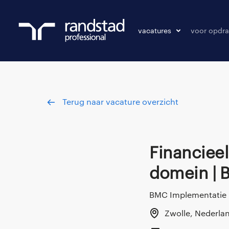
vacatures
voor opdra
vacatures
vacature p
bewaarde vacatures
Terug naar vacature overzicht
Financieel Adviseur | Ruimtelijk
domein | 
BMC Implementatie 
Zwolle, Nederla