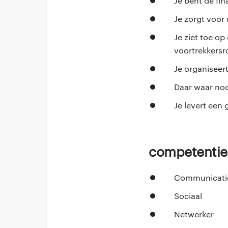
Je bent de fi
Je zorgt voor
Je ziet toe o
voortrekkersr
Je organiseer
Daar waar nodi
Je levert een
Competentie
Communicati
Sociaal
Netwerker