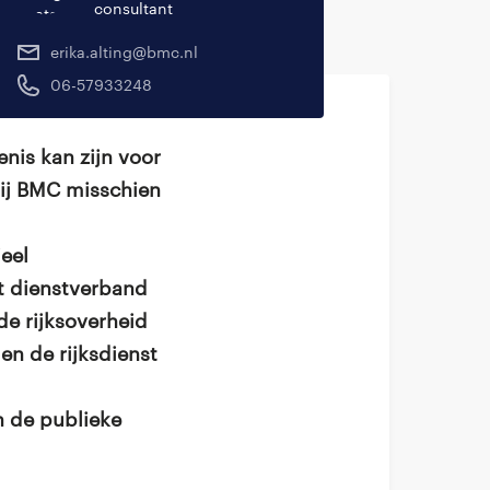
consultant
erika.alting@bmc.nl
06-57933248
enis kan zijn voor
bij BMC misschien
eel
st dienstverband
e rijksoverheid
en de rijksdienst
 de publieke