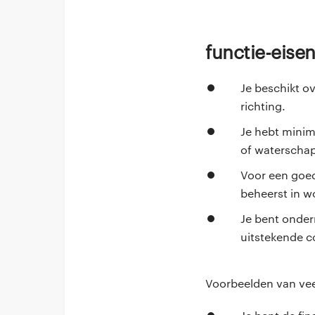
Functie-eise
Je beschikt o
richting.
Je hebt minima
of waterscha
Voor een goede
beheerst in wo
Je bent onder
uitstekende c
Voorbeelden van v