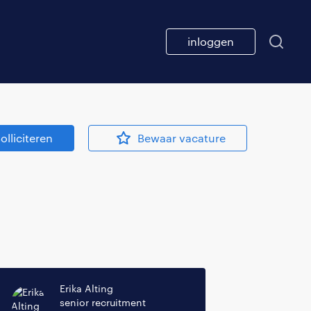
inloggen
olliciteren
Bewaar vacature
Erika Alting
senior recruitment