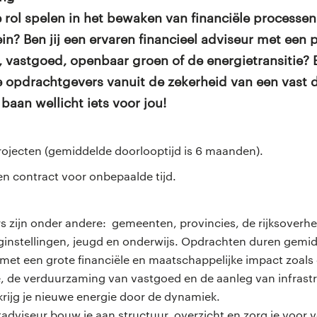
le rol spelen in het bewaken van financiële processe
in? Ben jij een ervaren financieel adviseur met een 
, vastgoed, openbaar groen of de energietransitie? 
e opdrachtgevers vanuit de zekerheid van een vast 
baan wellicht iets voor jou!
ojecten (gemiddelde doorlooptijd is 6 maanden).
en contract voor onbepaalde tijd.
 zijn onder andere: gemeenten, provincies, de rijksoverhe
instellingen, jeugd en onderwijs. Opdrachten duren gemi
met een grote financiële en maatschappelijke impact zoals
de verduurzaming van vastgoed en de aanleg van infrastr
 krijg je nieuwe energie door de dynamiek.
ctadviseur bouw je aan structuur, overzicht en zorg je voo