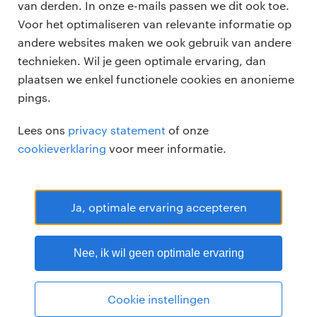
vacatures
van derden. In onze e-mails passen we dit ook toe.
voor opdrachtgevers
Voor het optimaliseren van relevante informatie op
zzp-opdrachten
andere websites maken we ook gebruik van andere
vacature plaatsen
over ons
technieken. Wil je geen optimale ervaring, dan
careers for expats
algemene voorwaarden
plaatsen we enkel functionele cookies en anonieme
werken bij Randstad
pings.
bmc
Lees ons
privacy statement
of onze
onze kantoren
cookieverklaring
voor meer informatie.
Ja, optimale ervaring accepteren
Randstad Professional Google score 4.15 -
118 reviews
Nee, ik wil geen optimale ervaring
RANDSTAD PROFESSIONAL is een geregistreerd handelsmerk van
Randstad N.V.
© Randstad professional 2026
Sitemap
Privacy
Cookie instellingen
Voorwaarden
Cookies
Disclaimer