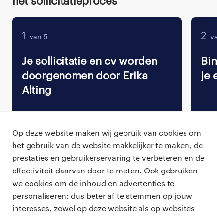
Het sollicitatieproces
1
2
van 5
va
Je sollicitatie en cv worden
Bi
doorgenomen door Erika
je 
Alting
Op deze website maken wij gebruik van cookies om
het gebruik van de website makkelijker te maken, de
Terug naar vacature overzicht
prestaties en gebruikerservaring te verbeteren en de
effectiviteit daarvan door te meten. Ook gebruiken
we cookies om de inhoud en advertenties te
personaliseren: dus beter af te stemmen op jouw
professionals
interesses, zowel op deze website als op websites