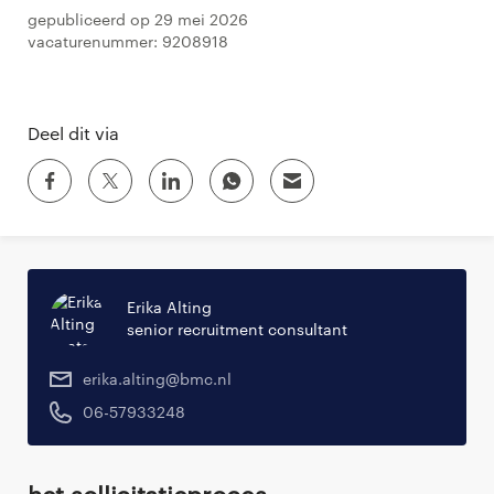
Gepubliceerd op 29 mei 2026
Vacaturenummer: 9208918
Deel dit via
Erika Alting
senior recruitment consultant
erika.alting@bmc.nl
06-57933248