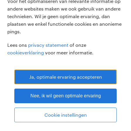
Voor het optimaliseren van relevante informatie op
andere websites maken we ook gebruik van andere
technieken. Wil je geen optimale ervaring, dan
plaatsen we enkel functionele cookies en anonieme
pings.
Randstad Professional Google score 4.15 -
118 reviews
Lees ons
privacy statement
of onze
RANDSTAD PROFESSIONAL is een geregistreerd handelsmerk van
cookieverklaring
voor meer informatie.
Randstad N.V.
© Randstad professional 2026
Sitemap
Privacy
Voorwaarden
Cookies
Disclaimer
Ja, optimale ervaring accepteren
Nee, ik wil geen optimale ervaring
Cookie instellingen