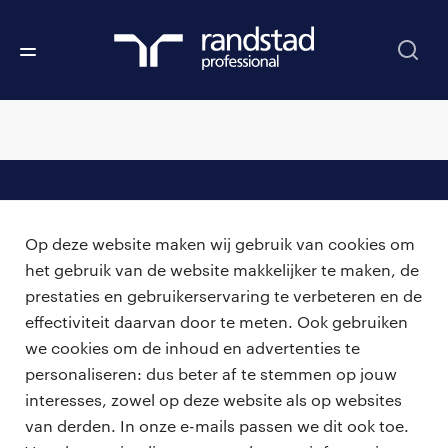
professionals
Op deze website maken wij gebruik van cookies om
vacatures
voor opdrachtgevers
het gebruik van de website makkelijker te maken, de
prestaties en gebruikerservaring te verbeteren en de
zzp-opdrachten
vacature plaatsen
effectiviteit daarvan door te meten. Ook gebruiken
over ons
careers for expats
we cookies om de inhoud en advertenties te
algemene voorwaarden
werken bij Randstad
personaliseren: dus beter af te stemmen op jouw
interesses, zowel op deze website als op websites
bmc
van derden. In onze e-mails passen we dit ook toe.
onze kantoren