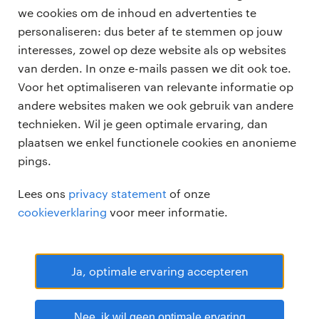
we cookies om de inhoud en advertenties te
personaliseren: dus beter af te stemmen op jouw
professionals
interesses, zowel op deze website als op websites
vacatures
van derden. In onze e-mails passen we dit ook toe.
voor opdrachtgevers
Voor het optimaliseren van relevante informatie op
zzp-opdrachten
andere websites maken we ook gebruik van andere
vacature plaatsen
over ons
technieken. Wil je geen optimale ervaring, dan
careers for expats
algemene voorwaarden
plaatsen we enkel functionele cookies en anonieme
werken bij Randstad
pings.
bmc
Lees ons
privacy statement
of onze
onze kantoren
cookieverklaring
voor meer informatie.
Ja, optimale ervaring accepteren
Randstad Professional Google score 4.15 -
118 reviews
Nee, ik wil geen optimale ervaring