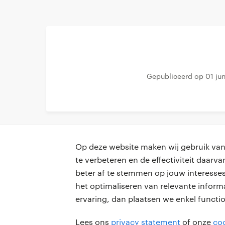
Gepubliceerd op 01 ju
Op deze website maken wij gebruik van 
te verbeteren en de effectiviteit daar
beter af te stemmen op jouw interesses
professionals
voor opdr
het optimaliseren van relevante inform
ervaring, dan plaatsen we enkel functi
vacatures
vacature p
Lees ons
privacy statement
of onze
coo
algemene 