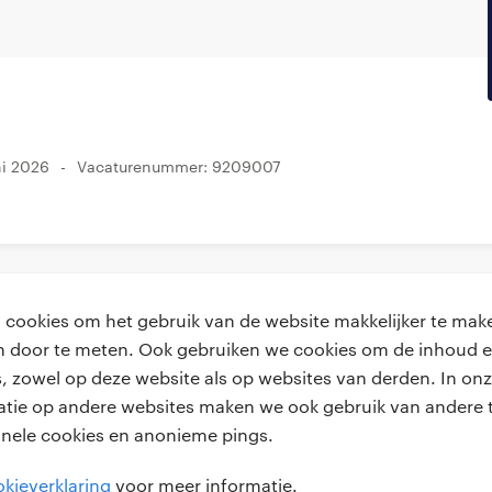
ni 2026
Vacaturenummer: 9209007
cookies om het gebruik van de website makkelijker te make
van door te meten. Ook gebruiken we cookies om de inhoud e
, zowel op deze website als op websites van derden. In onz
achtgevers
handige links
atie op andere websites maken we ook gebruik van andere t
onele cookies en anonieme pings.
laatsen
over ons
kieverklaring
voor meer informatie.
voorwaarden