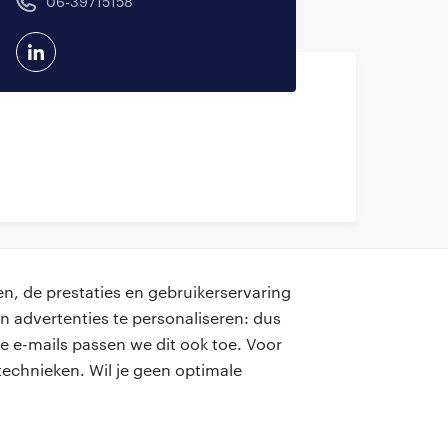
06-39715158
n, de prestaties en gebruikerservaring
n advertenties te personaliseren: dus
e e-mails passen we dit ook toe. Voor
contact
echnieken. Wil je geen optimale
onze kantoren
hoofdkantoor Randstad Professional