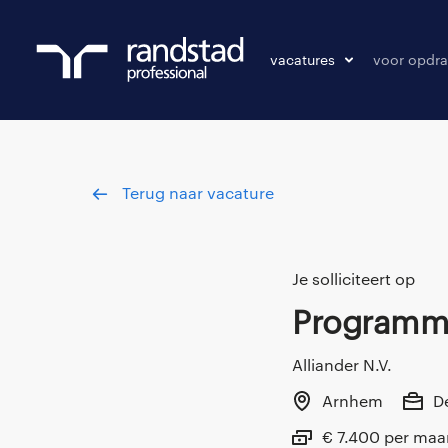
vacatures
voor opdra
vacatures
vacature p
bewaarde vacatures
Terug naar vacature
Je solliciteert op
Program
Alliander N.V.
Arnhem
D
€ 7.400 per ma