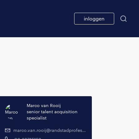
inloggen
Marco van Rooij
senior talent acquisition
specialist
marco.van.rooij@randstadprofessional.nl