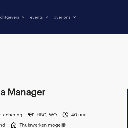
chtgevers
events
over ons
laatsen
events
over ons
onze kantoren
contact
pers & media
klachten melden
ma Manager
etachering
HBO, WO
40 uur
and
Thuiswerken mogelijk