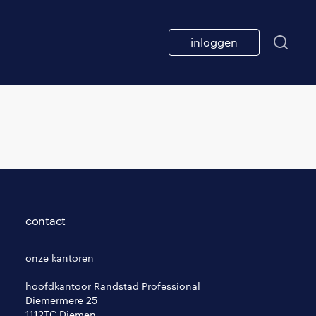
inloggen
contact
onze kantoren
hoofdkantoor Randstad Professional
Diemermere 25
1112TC Diemen