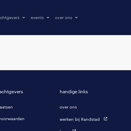
chtgevers
events
over ons
laatsen
events
over ons
onze kantoren
contact
pers & media
klachten melden
achtgevers
handige links
laatsen
over ons
voorwaarden
werken bij Randstad