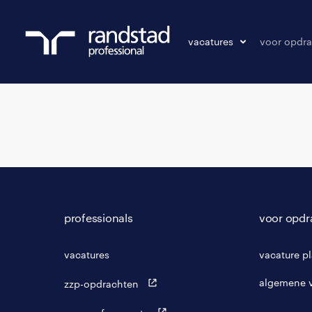
vacatures
voor opdra
vacatures
vacature p
bewaarde vacatures
professionals
voor opdr
vacatures
vacature p
algemene 
zzp-opdrachten