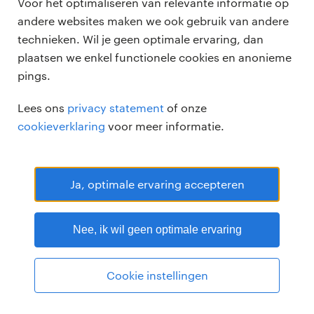
Voor het optimaliseren van relevante informatie op
andere websites maken we ook gebruik van andere
technieken. Wil je geen optimale ervaring, dan
plaatsen we enkel functionele cookies en anonieme
pings.
Randstad Professional Google score 4.15 -
118 reviews
Lees ons
privacy statement
of onze
RANDSTAD PROFESSIONAL is een geregistreerd handelsmerk van
cookieverklaring
voor meer informatie.
Randstad N.V.
© Randstad professional 2026
Sitemap
Privacy
Voorwaarden
Cookies
Disclaimer
Ja, optimale ervaring accepteren
Nee, ik wil geen optimale ervaring
Cookie instellingen