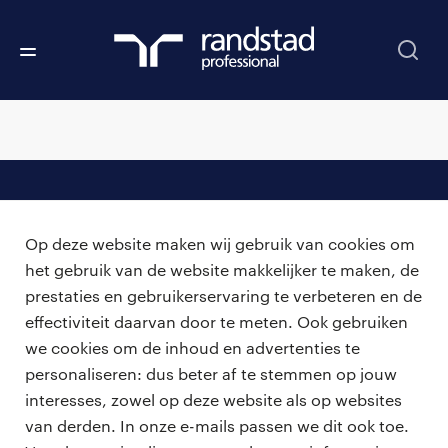
professionals
Op deze website maken wij gebruik van cookies om
vacatures
voor opdrachtgevers
het gebruik van de website makkelijker te maken, de
prestaties en gebruikerservaring te verbeteren en de
zzp-opdrachten
vacature plaatsen
effectiviteit daarvan door te meten. Ook gebruiken
over ons
careers for expats
we cookies om de inhoud en advertenties te
algemene voorwaarden
werken bij Randstad
personaliseren: dus beter af te stemmen op jouw
interesses, zowel op deze website als op websites
bmc
van derden. In onze e-mails passen we dit ook toe.
onze kantoren