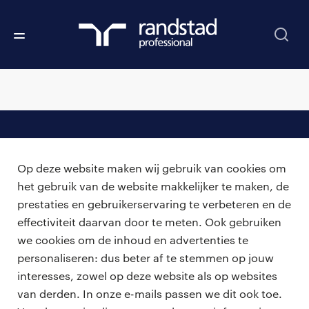
professionals
Op deze website maken wij gebruik van cookies om
vacatures
voor opdrachtgevers
het gebruik van de website makkelijker te maken, de
prestaties en gebruikerservaring te verbeteren en de
zzp-opdrachten
vacature plaatsen
effectiviteit daarvan door te meten. Ook gebruiken
over ons
careers for expats
we cookies om de inhoud en advertenties te
algemene voorwaarden
werken bij Randstad
personaliseren: dus beter af te stemmen op jouw
interesses, zowel op deze website als op websites
bmc
van derden. In onze e-mails passen we dit ook toe.
onze kantoren