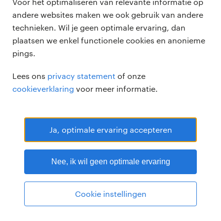
Voor het optimaliseren van relevante informatie op
andere websites maken we ook gebruik van andere
technieken. Wil je geen optimale ervaring, dan
plaatsen we enkel functionele cookies en anonieme
pings.
Randstad Professional Google score 4.15 -
118 reviews
Lees ons
privacy statement
of onze
RANDSTAD PROFESSIONAL is een geregistreerd handelsmerk van
cookieverklaring
voor meer informatie.
Randstad N.V.
© Randstad professional 2026
Sitemap
Privacy
Voorwaarden
Cookies
Disclaimer
Ja, optimale ervaring accepteren
Nee, ik wil geen optimale ervaring
Cookie instellingen