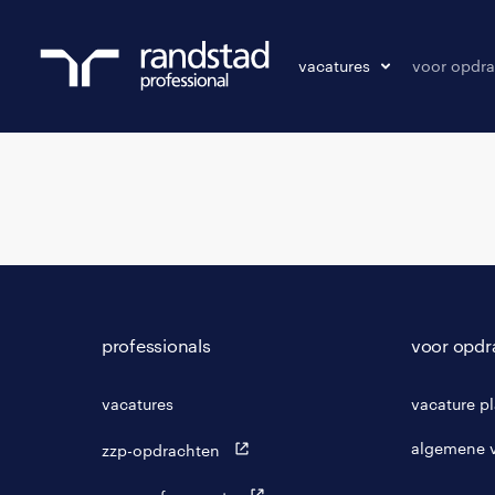
vacatures
voor opdra
vacatures
vacature p
bewaarde vacatures
professionals
voor opdr
vacatures
vacature p
algemene 
zzp-opdrachten