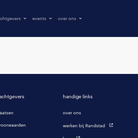
chtgevers
events
over ons
laatsen
events
over ons
onze kantoren
contact
pers & media
klachten melden
achtgevers
handige links
laatsen
over ons
voorwaarden
werken bij Randstad