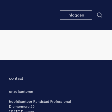
inloggen
contact
onze kantoren
hoofdkantoor Randstad Professional
Diemermere 25
1112TC Diemen