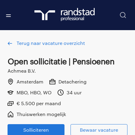
Terug naar vacature overzicht
Open sollicitatie | Pensioenen
Achmea B.V.
Amsterdam
Detachering
MBO, HBO, WO
34 uur
€ 5.500 per maand
Thuiswerken mogelijk
Solliciteren
Bewaar vacature