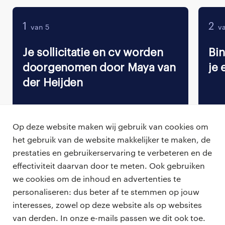
1
2
van 5
va
Je sollicitatie en cv worden
Bi
doorgenomen door Maya van
je 
der Heijden
Op deze website maken wij gebruik van cookies om
het gebruik van de website makkelijker te maken, de
Terug naar vacature overzicht
prestaties en gebruikerservaring te verbeteren en de
effectiviteit daarvan door te meten. Ook gebruiken
we cookies om de inhoud en advertenties te
personaliseren: dus beter af te stemmen op jouw
professionals
interesses, zowel op deze website als op websites
vacatures
van derden. In onze e-mails passen we dit ook toe.
voor opdrachtgevers