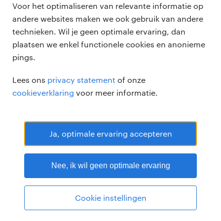
Voor het optimaliseren van relevante informatie op
zzp-opdrachten
andere websites maken we ook gebruik van andere
vacature plaatsen
over ons
technieken. Wil je geen optimale ervaring, dan
careers for expats
algemene voorwaarden
plaatsen we enkel functionele cookies en anonieme
werken bij Randstad
pings.
bmc
Lees ons
privacy statement
of onze
onze kantoren
cookieverklaring
voor meer informatie.
Ja, optimale ervaring accepteren
Randstad Professional Google score 4.15 -
118 reviews
Nee, ik wil geen optimale ervaring
RANDSTAD PROFESSIONAL is een geregistreerd handelsmerk van
Randstad N.V.
© Randstad professional 2026
Sitemap
Privacy
Cookie instellingen
Voorwaarden
Cookies
Disclaimer