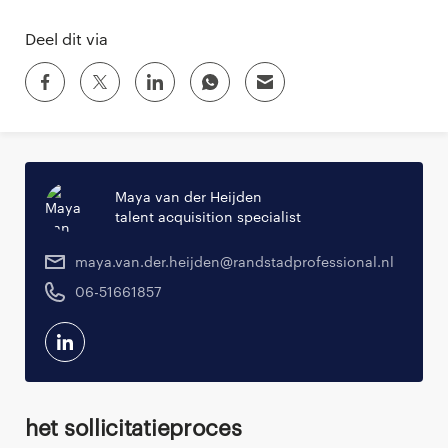
Deel dit via
Maya van der Heijden
talent acquisition specialist
maya.van.der.heijden@randstadprofessional.nl
06-51661857
Het sollicitatieproces