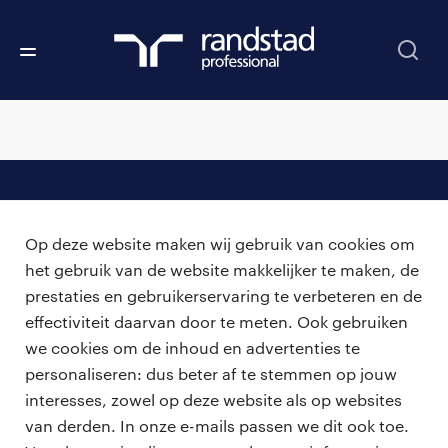
professionals
Op deze website maken wij gebruik van cookies om
vacatures
voor opdrachtgevers
het gebruik van de website makkelijker te maken, de
prestaties en gebruikerservaring te verbeteren en de
zzp-opdrachten
vacature plaatsen
effectiviteit daarvan door te meten. Ook gebruiken
over ons
careers for expats
we cookies om de inhoud en advertenties te
algemene voorwaarden
werken bij Randstad
personaliseren: dus beter af te stemmen op jouw
interesses, zowel op deze website als op websites
bmc
van derden. In onze e-mails passen we dit ook toe.
onze kantoren