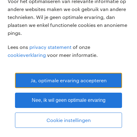
Voor het optimaliseren van relevante informatie op
andere websites maken we ook gebruik van andere
technieken. Wil je geen optimale ervaring, dan
plaatsen we enkel functionele cookies en anonieme
pings.
Randstad Professional Google score 4.15 -
118 reviews
Lees ons
privacy statement
of onze
RANDSTAD PROFESSIONAL is een geregistreerd handelsmerk van
cookieverklaring
voor meer informatie.
Randstad N.V.
© Randstad professional 2026
Sitemap
Privacy
Voorwaarden
Cookies
Disclaimer
Ja, optimale ervaring accepteren
Nee, ik wil geen optimale ervaring
Cookie instellingen