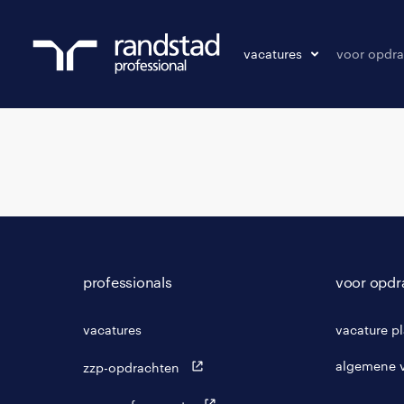
vacatures
voor opdra
vacatures
vacature p
bewaarde vacatures
professionals
voor opdr
vacatures
vacature p
algemene 
zzp-opdrachten