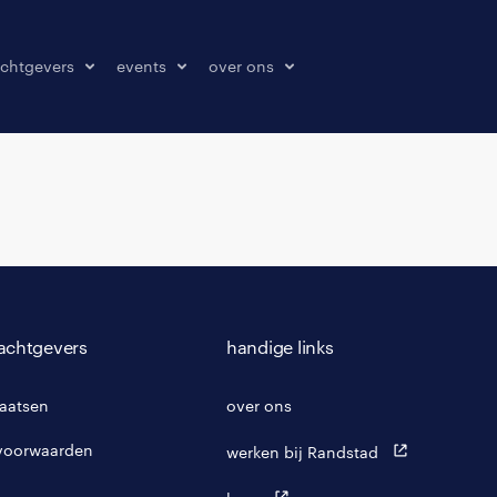
chtgevers
events
over ons
laatsen
events
over ons
onze kantoren
contact
pers & media
klachten melden
achtgevers
handige links
laatsen
over ons
voorwaarden
werken bij Randstad