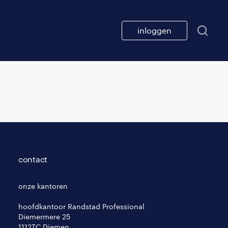
inloggen
contact
onze kantoren
hoofdkantoor Randstad Professional
Diemermere 25
1112TC Diemen