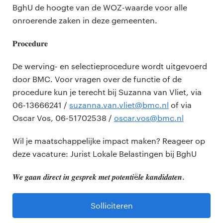
BghU de hoogte van de WOZ-waarde voor alle
onroerende zaken in deze gemeenten.
𝐏𝐫𝐨𝐜𝐞𝐝𝐮𝐫𝐞
De werving- en selectieprocedure wordt uitgevoerd
door BMC. Voor vragen over de functie of de
procedure kun je terecht bij Suzanna van Vliet, via
06-13666241 /
suzanna.van.vliet@bmc.nl
of via
Oscar Vos, 06-51702538 /
oscar.vos@bmc.nl
Wil je maatschappelijke impact maken? Reageer op
deze vacature: Jurist Lokale Belastingen bij BghU
𝑾𝒆 𝒈𝒂𝒂𝒏 𝒅𝒊𝒓𝒆𝒄𝒕 𝒊𝒏 𝒈𝒆𝒔𝒑𝒓𝒆𝒌 𝒎𝒆𝒕 𝒑𝒐𝒕𝒆𝒏𝒕𝒊ë𝒍𝒆 𝒌𝒂𝒏𝒅𝒊𝒅𝒂𝒕𝒆𝒏.
Solliciteren