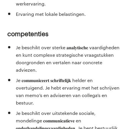
werkervaring.
Ervaring met lokale belastingen.
Competenties
Je beschikt over sterke 𝐚𝐧𝐚𝐥𝐲𝐭𝐢𝐬𝐜𝐡𝐞 vaardigheden
en kunt complexe strategische vraagstukken
doorgronden en vertalen naar concrete
adviezen.
Je 𝐜𝐨𝐦𝐦𝐮𝐧𝐢𝐜𝐞𝐞𝐫𝐭 𝐬𝐜𝐡𝐫𝐢𝐟𝐭𝐞𝐥𝐢𝐣𝐤 helder en
overtuigend. Je hebt ervaring met het schrijven
van memo’s en adviseren van collega’s en
bestuur.
Je beschikt over uitstekende sociale,
mondelinge 𝐜𝐨𝐦𝐦𝐮𝐧𝐢𝐜𝐚𝐭𝐢𝐞𝐯𝐞 en
𝐨𝐧𝐝𝐞𝐫𝐡𝐚𝐧𝐝𝐞𝐥𝐢𝐧𝐠𝐬𝐯𝐚𝐚𝐫𝐝𝐢𝐠𝐡𝐞𝐝𝐞𝐧. Je bent bestuurlijk