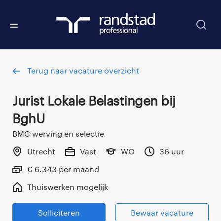
Terug naar vacature overzicht
Jurist Lokale Belastingen bij
BghU
BMC werving en selectie
Utrecht
Vast
WO
36 uur
€ 6.343 per maand
Thuiswerken mogelijk
Solliciteren
Bewaar vacature