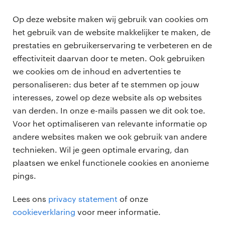
Op deze website maken wij gebruik van cookies om
het gebruik van de website makkelijker te maken, de
Terug naar vacature overzicht
prestaties en gebruikerservaring te verbeteren en de
effectiviteit daarvan door te meten. Ook gebruiken
we cookies om de inhoud en advertenties te
personaliseren: dus beter af te stemmen op jouw
professionals
interesses, zowel op deze website als op websites
vacatures
van derden. In onze e-mails passen we dit ook toe.
voor opdrachtgevers
Voor het optimaliseren van relevante informatie op
zzp-opdrachten
andere websites maken we ook gebruik van andere
vacature plaatsen
over ons
technieken. Wil je geen optimale ervaring, dan
careers for expats
algemene voorwaarden
plaatsen we enkel functionele cookies en anonieme
werken bij Randstad
pings.
bmc
Lees ons
privacy statement
of onze
onze kantoren
cookieverklaring
voor meer informatie.