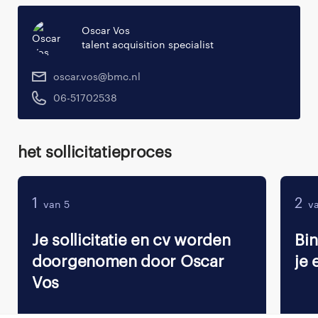
Oscar Vos
talent acquisition specialist
oscar.vos@bmc.nl
06-51702538
Het sollicitatieproces
1
2
van 5
va
Je sollicitatie en cv worden
Bi
doorgenomen door Oscar
je 
Vos