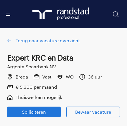
Terug naar vacature overzicht
expert KRC en Data
Argenta Spaarbank NV
Breda
Vast
WO
36 uur
€ 5.600 per maand
Thuiswerken mogelijk
Solliciteren
Bewaar vacature