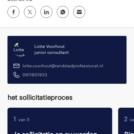
Lotte Voorhout
junior consultant
lotte.voorhout@randstadprofessional.nl
0611601933
Het sollicitatieproces
1
2
van 5
va