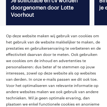
Je sollicitatie en cv worden
Bi
doorgenomen door Lotte
je 
Voorhout
Op deze website maken wij gebruik van cookies om
het gebruik van de website makkelijker te maken, de
Terug naar vacature overzicht
prestaties en gebruikerservaring te verbeteren en de
effectiviteit daarvan door te meten. Ook gebruiken
we cookies om de inhoud en advertenties te
personaliseren: dus beter af te stemmen op jouw
professionals
interesses, zowel op deze website als op websites
vacatures
van derden. In onze e-mails passen we dit ook toe.
voor opdrachtgevers
Voor het optimaliseren van relevante informatie op
zzp-opdrachten
andere websites maken we ook gebruik van andere
vacature plaatsen
over ons
technieken. Wil je geen optimale ervaring, dan
careers for expats
algemene voorwaarden
plaatsen we enkel functionele cookies en anonieme
werken bij Randstad