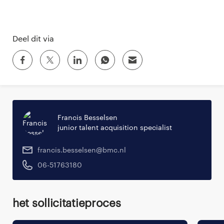
Deel dit via
Francis Besselsen
junior talent acquisition specialist
francis.besselsen@bmc.nl
06-51763180
Het sollicitatieproces