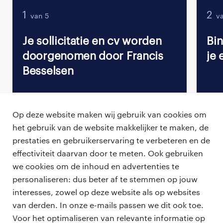
1
2
van 5
va
Je sollicitatie en cv worden
Bi
doorgenomen door Francis
je 
Besselsen
Op deze website maken wij gebruik van cookies om
het gebruik van de website makkelijker te maken, de
Terug naar vacature overzicht
prestaties en gebruikerservaring te verbeteren en de
effectiviteit daarvan door te meten. Ook gebruiken
we cookies om de inhoud en advertenties te
personaliseren: dus beter af te stemmen op jouw
professionals
interesses, zowel op deze website als op websites
vacatures
van derden. In onze e-mails passen we dit ook toe.
voor opdrachtgevers
Voor het optimaliseren van relevante informatie op