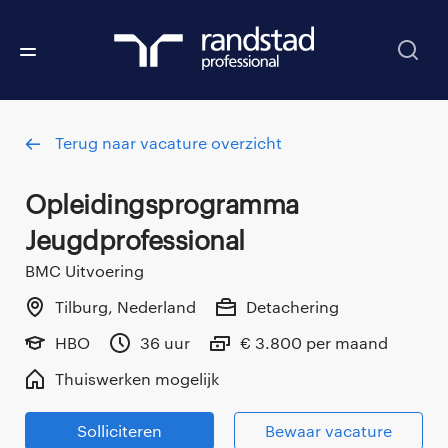
Terug naar vacature overzicht
Opleidingsprogramma
Jeugdprofessional
BMC Uitvoering
Tilburg, Nederland
Detachering
HBO
36 uur
€ 3.800 per maand
Thuiswerken mogelijk
Solliciteren
Bewaar vacature