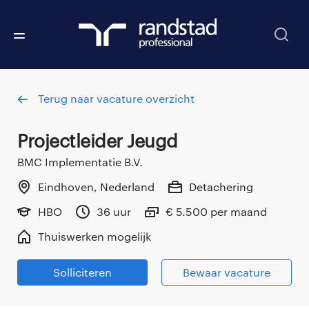
Terug naar vacature overzicht
Projectleider Jeugd
BMC Implementatie B.V.
Eindhoven, Nederland
Detachering
HBO
36 uur
€ 5.500 per maand
Thuiswerken mogelijk
Solliciteren
Bewaar vacature