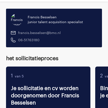
Francis Besselsen
junior talent acquisition specialist
francis.besselsen@bmc.nl
06-51763180
Het sollicitatieproces
1
2
van 5
va
Je sollicitatie en cv worden
Bi
doorgenomen door Francis
je 
Besselsen