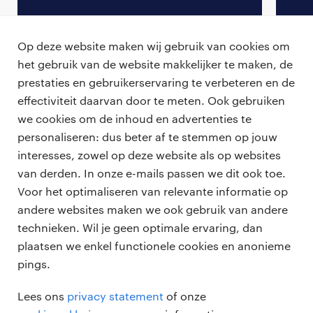
Op deze website maken wij gebruik van cookies om
het gebruik van de website makkelijker te maken, de
Terug naar vacature overzicht
prestaties en gebruikerservaring te verbeteren en de
effectiviteit daarvan door te meten. Ook gebruiken
we cookies om de inhoud en advertenties te
personaliseren: dus beter af te stemmen op jouw
professionals
interesses, zowel op deze website als op websites
vacatures
van derden. In onze e-mails passen we dit ook toe.
voor opdrachtgevers
Voor het optimaliseren van relevante informatie op
zzp-opdrachten
andere websites maken we ook gebruik van andere
vacature plaatsen
over ons
technieken. Wil je geen optimale ervaring, dan
careers for expats
algemene voorwaarden
plaatsen we enkel functionele cookies en anonieme
werken bij Randstad
pings.
bmc
Lees ons
privacy statement
of onze
onze kantoren