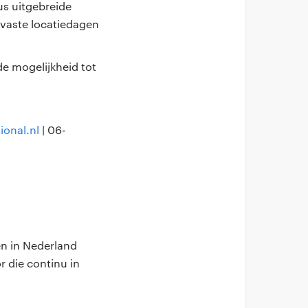
us uitgebreide
vaste locatiedagen
e mogelijkheid tot
onal.nl
| 06-
en in Nederland
r die continu in