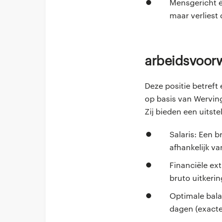
Mensgericht é
maar verliest 
Arbeidsvoo
Deze positie betreft
op basis van Werving 
Zij bieden een uits
Salaris: Een b
afhankelijk va
Financiële ext
bruto uitkerin
Optimale bala
dagen (exacte 