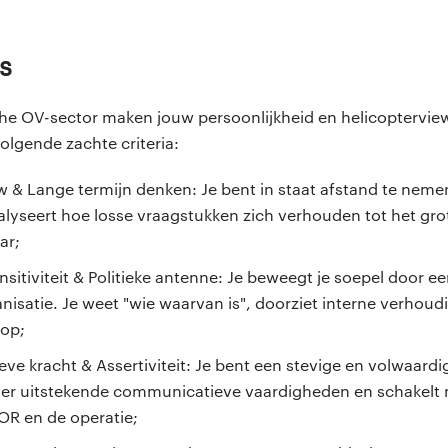
s
e OV-sector maken jouw persoonlijkheid en helicopterview 
volgende zachte criteria:
w & Lange termijn denken: Je bent in staat afstand te neme
nalyseert hoe losse vraagstukken zich verhouden tot het gro
ar;
nsitiviteit & Politieke antenne: Je beweegt je soepel door 
nisatie. Je weet "wie waarvan is", doorziet interne verhoud
 op;
e kracht & Assertiviteit: Je bent een stevige en volwaardi
ver uitstekende communicatieve vaardigheden en schakelt 
, OR en de operatie;