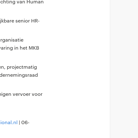
richting van Human
ijkbare senior HR-
rganisatie
varing in het MKB
en, projectmatig
ndernemingsraad
 eigen vervoer voor
onal.nl
| 06-