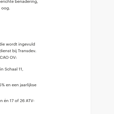
erichte benadering,
t oog.
 die wordt ingevuld
dienst bij Transdev.
e CAO OV:
in Schaal 11,
5% en een jaarlijkse
n én 17 of 26 ATV-