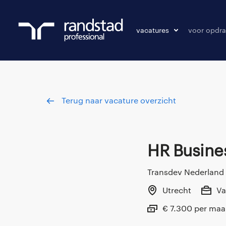
vacatures
voor opdra
vacatures
vacature p
bewaarde vacatures
Terug naar vacature overzicht
HR Busine
Transdev Nederland 
Utrecht
Va
€ 7.300 per ma