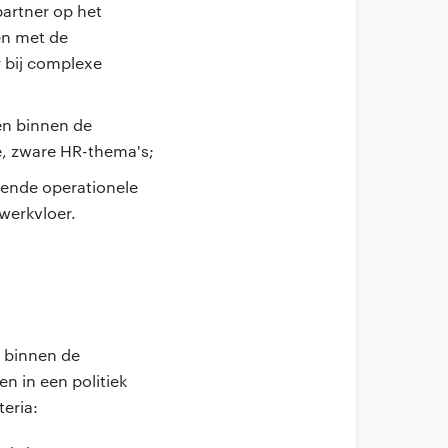
partner op het
en met de
 bij complexe
en binnen de
e, zware HR-thema's;
lende operationele
 werkvloer.
n binnen de
n in een politiek
teria: