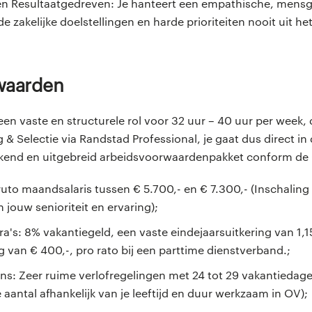
n Resultaatgedreven: Je hanteert een empathische, mensg
de zakelijke doelstellingen en harde prioriteiten nooit uit he
rwaarden
 een vaste en structurele rol voor 32 uur – 40 uur per week,
& Selectie via Randstad Professional, je gaat dus direct in 
tekend en uitgebreid arbeidsvoorwaardenpakket conform d
ruto maandsalaris tussen € 5.700,- en € 7.300,- (Inschaling 
n jouw senioriteit en ervaring);
ra's: 8% vakantiegeld, een vaste eindejaarsuitkering van 1,1
g van € 400,-, pro rato bij een parttime dienstverband.;
ns: Zeer ruime verlofregelingen met 24 tot 29 vakantiedage
aantal afhankelijk van je leeftijd en duur werkzaam in OV);