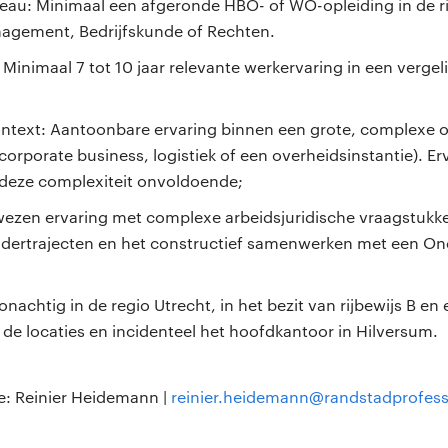
eau: Minimaal een afgeronde HBO- of WO-opleiding in de 
agement, Bedrijfskunde of Rechten.
Minimaal 7 tot 10 jaar relevante werkervaring in een vergel
ntext: Aantoonbare ervaring binnen een grote, complexe o
corporate business, logistiek of een overheidsinstantie). Er
r deze complexiteit onvoldoende;
wezen ervaring met complexe arbeidsjuridische vraagstukk
ndertrajecten en het constructief samenwerken met een O
onachtig in de regio Utrecht, in het bezit van rijbewijs B en
de locaties en incidenteel het hoofdkantoor in Hilversum.
e: Reinier Heidemann |
reinier.heidemann@randstadprofessi