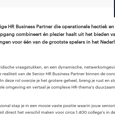
jdige HR Business Partner die operationele hectiek en
pgang combineert én plezier haalt uit het bieden va
gen voor één van de grootste spelers in het Nede
ridische vraagstukken, en een dynamische, netwerkomgev
 de realiteit van de Senior HR Business Partner binnen de con
In deze rol overzie je het grotere geheel, breng je rust en s
ele omgeving en vertaal je complexe HR-thema's duurzaam
ional stap je in een mooie vaste positie waarin jouw seniori
eit direct het verschil maken voor circa 1.400 collega's in d