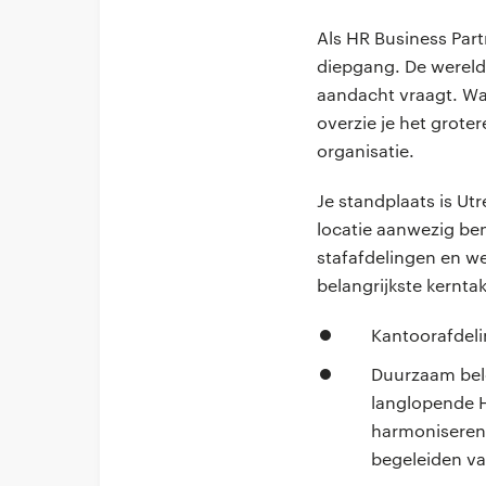
Als HR Business Partn
diepgang. De wereld v
aandacht vraagt. Waa
overzie je het grote
organisatie.
Je standplaats is Ut
locatie aanwezig be
stafafdelingen en w
belangrijkste kernta
Kantoorafdeli
Duurzaam bele
langlopende H
harmoniseren 
begeleiden va