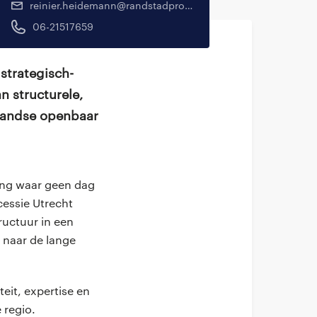
reinier.heidemann@randstadprofessional.nl
06-21517659
 strategisch-
n structurele,
rlandse openbaar
ing waar geen dag
cessie Utrecht
tructuur in een
 naar de lange
teit, expertise en
e regio.