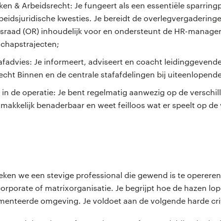
en & Arbeidsrecht: Je fungeert als een essentiële sparring
beidsjuridische kwesties. Je bereidt de overlegvergadering
raad (OR) inhoudelijk voor en ondersteunt de HR-manager
hapstrajecten;
afadvies: Je informeert, adviseert en coacht leidinggevend
echt Binnen en de centrale stafafdelingen bij uiteenlopend
 in de operatie: Je bent regelmatig aanwezig op de verschil
 makkelijk benaderbaar en weet feilloos wat er speelt op de
n
eken we een stevige professional die gewend is te operere
orporate of matrixorganisatie. Je begrijpt hoe de hazen lope
menteerde omgeving. Je voldoet aan de volgende harde cri