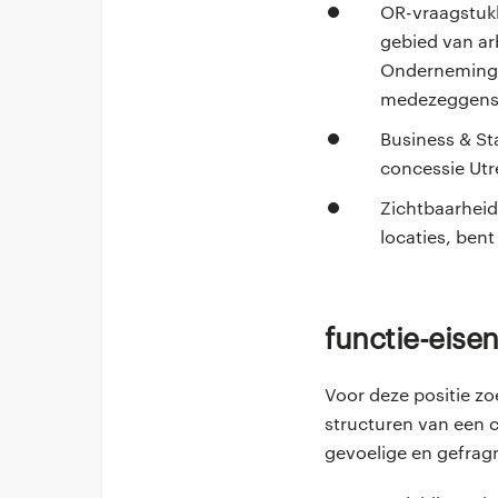
OR-vraagstukk
gebied van ar
Ondernemings
medezeggensc
Business & St
concessie Utr
Zichtbaarheid
locaties, bent
Functie-eise
Voor deze positie zo
structuren van een c
gevoelige en gefrag