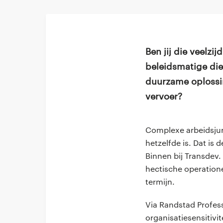
Ben jij die veelzi
beleidsmatige die
duurzame oplossin
vervoer?
Complexe arbeidsju
hetzelfde is. Dat is
Binnen bij Transdev. 
hectische operation
termijn.
Via Randstad Profess
organisatiesensitivit