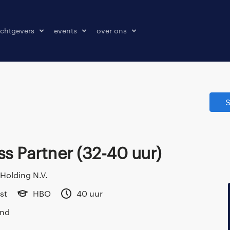
chtgevers
events
over ons
laatsen
events
over ons
onze kantoren
S
contact
pers & media
klachten melden
ss Partner (32-40 uur)
Holding N.V.
st
HBO
40 uur
and