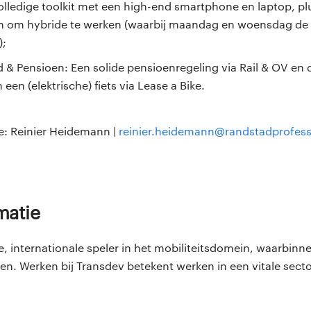
Volledige toolkit met een high-end smartphone en laptop, pl
n om hybride te werken (waarbij maandag en woensdag de 
);
& Pensioen: Een solide pensioenregeling via Rail & OV en d
 een (elektrische) fiets via Lease a Bike.
e: Reinier Heidemann |
reinier.heidemann@randstadprofessi
rmatie
e, internationale speler in het mobiliteitsdomein, waarbinn
n. Werken bij Transdev betekent werken in een vitale secto