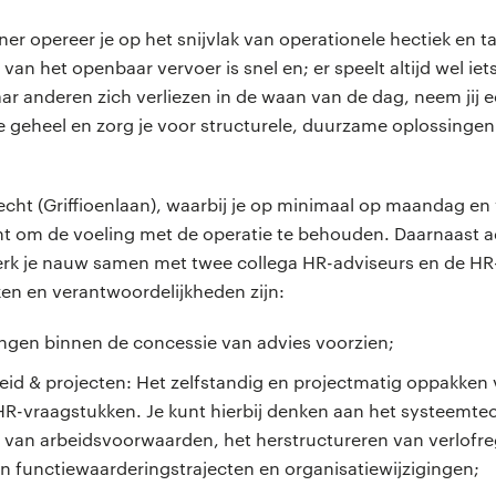
er opereer je op het snijvlak van operationele hectiek en ta
an het openbaar vervoer is snel en; er speelt altijd wel iets
r anderen zich verliezen in de waan van de dag, neem jij e
re geheel en zorg je voor structurele, duurzame oplossingen
recht (Griffioenlaan), waarbij je op minimaal op maandag 
nt om de voeling met de operatie te behouden. Daarnaast ad
erk je nauw samen met twee collega HR-adviseurs en de H
ken en verantwoordelijkheden zijn:
ngen binnen de concessie van advies voorzien;
id & projecten: Het zelfstandig en projectmatig oppakken
R-vraagstukken. Je kunt hierbij denken aan het systeemtec
van arbeidsvoorwaarden, het herstructureren van verlofre
n functiewaarderingstrajecten en organisatiewijzigingen;