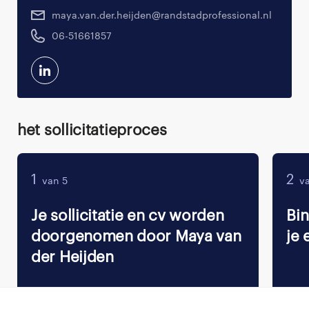
maya.van.der.heijden@randstadprofessional.nl
06-51661857
Het sollicitatieproces
1
2
van 5
va
Je sollicitatie en cv worden
Bi
doorgenomen door Maya van
je 
der Heijden