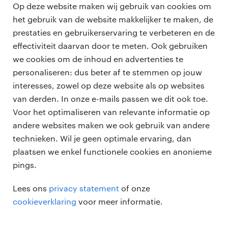
Op deze website maken wij gebruik van cookies om
het gebruik van de website makkelijker te maken, de
Terug naar vacature overzicht
prestaties en gebruikerservaring te verbeteren en de
effectiviteit daarvan door te meten. Ook gebruiken
we cookies om de inhoud en advertenties te
personaliseren: dus beter af te stemmen op jouw
professionals
interesses, zowel op deze website als op websites
vacatures
van derden. In onze e-mails passen we dit ook toe.
voor opdrachtgevers
Voor het optimaliseren van relevante informatie op
zzp-opdrachten
andere websites maken we ook gebruik van andere
vacature plaatsen
over ons
technieken. Wil je geen optimale ervaring, dan
careers for expats
algemene voorwaarden
plaatsen we enkel functionele cookies en anonieme
werken bij Randstad
pings.
bmc
Lees ons
privacy statement
of onze
onze kantoren
cookieverklaring
voor meer informatie.