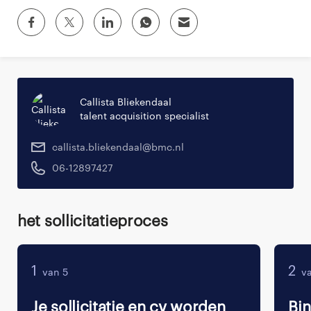
Callista Bliekendaal
talent acquisition specialist
callista.bliekendaal@bmc.nl
06-12897427
Het sollicitatieproces
1
2
van 5
va
Je sollicitatie en cv worden
Bi