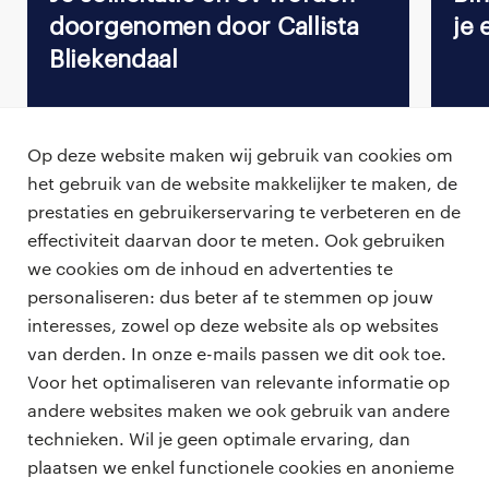
doorgenomen door Callista
je 
Bliekendaal
Op deze website maken wij gebruik van cookies om
het gebruik van de website makkelijker te maken, de
Terug naar vacature overzicht
prestaties en gebruikerservaring te verbeteren en de
effectiviteit daarvan door te meten. Ook gebruiken
we cookies om de inhoud en advertenties te
personaliseren: dus beter af te stemmen op jouw
professionals
interesses, zowel op deze website als op websites
vacatures
van derden. In onze e-mails passen we dit ook toe.
voor opdrachtgevers
Voor het optimaliseren van relevante informatie op
zzp-opdrachten
andere websites maken we ook gebruik van andere
vacature plaatsen
over ons
technieken. Wil je geen optimale ervaring, dan
careers for expats
algemene voorwaarden
plaatsen we enkel functionele cookies en anonieme
werken bij Randstad