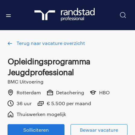
Terug naar vacature overzicht
Opleidingsprogramma
Jeugdprofessional
BMC Uitvoering
Rotterdam
Detachering
HBO
36 uur
€ 5.500 per maand
Thuiswerken mogelijk
Solliciteren
Bewaar vacature