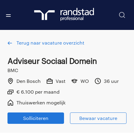
Terug naar vacature overzicht
Adviseur Sociaal Domein
BMC
Den Bosch
Vast
WO
36 uur
€ 6.100 per maand
Thuiswerken mogelijk
Solliciteren
Bewaar vacature