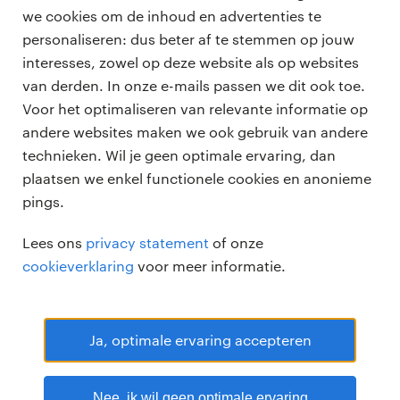
we cookies om de inhoud en advertenties te
personaliseren: dus beter af te stemmen op jouw
professionals
interesses, zowel op deze website als op websites
vacatures
van derden. In onze e-mails passen we dit ook toe.
voor opdrachtgevers
Voor het optimaliseren van relevante informatie op
zzp-opdrachten
andere websites maken we ook gebruik van andere
vacature plaatsen
over ons
technieken. Wil je geen optimale ervaring, dan
careers for expats
algemene voorwaarden
plaatsen we enkel functionele cookies en anonieme
werken bij Randstad
pings.
bmc
Lees ons
privacy statement
of onze
onze kantoren
cookieverklaring
voor meer informatie.
Ja, optimale ervaring accepteren
Randstad Professional Google score 4.15 -
118 reviews
Nee, ik wil geen optimale ervaring