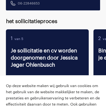
06-22846653
Het sollicitatieproces
1
2
van 5
va
Je sollicitatie en cv worden
Bi
doorgenomen door Jessica
je 
Jeger Ohlenbusch
Op deze website maken wij gebruik van cookies om
het gebruik van de website makkelijker te maken, de
Terug naar vacature overzicht
prestaties en gebruikerservaring te verbeteren en de
effectiviteit daarvan door te meten. Ook gebruiken