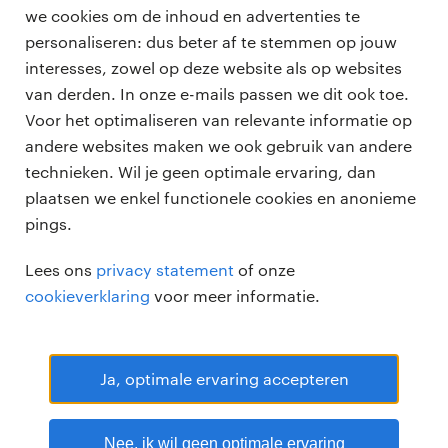
we cookies om de inhoud en advertenties te
personaliseren: dus beter af te stemmen op jouw
professionals
interesses, zowel op deze website als op websites
vacatures
van derden. In onze e-mails passen we dit ook toe.
voor opdrachtgevers
Voor het optimaliseren van relevante informatie op
zzp-opdrachten
andere websites maken we ook gebruik van andere
vacature plaatsen
over ons
technieken. Wil je geen optimale ervaring, dan
careers for expats
algemene voorwaarden
plaatsen we enkel functionele cookies en anonieme
werken bij Randstad
pings.
bmc
Lees ons
privacy statement
of onze
onze kantoren
cookieverklaring
voor meer informatie.
Ja, optimale ervaring accepteren
Randstad Professional Google score 4.15 -
118 reviews
Nee, ik wil geen optimale ervaring