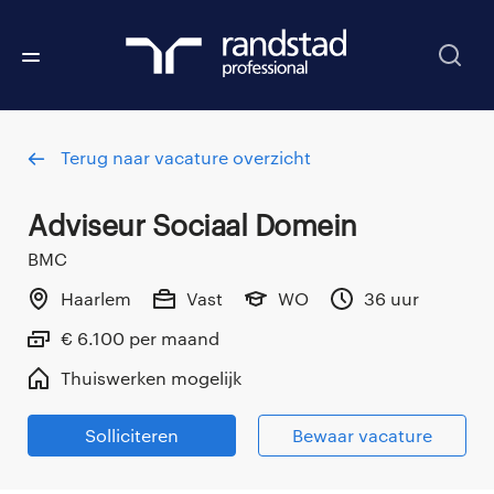
Terug naar vacature overzicht
Adviseur Sociaal Domein
BMC
Haarlem
Vast
WO
36 uur
€ 6.100 per maand
Thuiswerken mogelijk
Solliciteren
Bewaar vacature