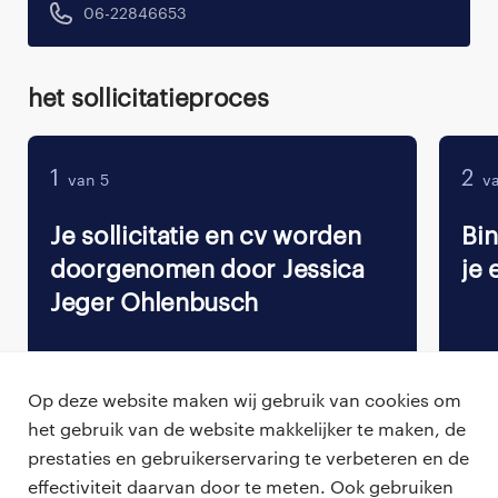
06-22846653
Het sollicitatieproces
1
2
van 5
va
Je sollicitatie en cv worden
Bi
doorgenomen door Jessica
je 
Jeger Ohlenbusch
Op deze website maken wij gebruik van cookies om
het gebruik van de website makkelijker te maken, de
Terug naar vacature overzicht
prestaties en gebruikerservaring te verbeteren en de
effectiviteit daarvan door te meten. Ook gebruiken