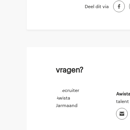
Deel dit via
Vragen?
Awist
talent