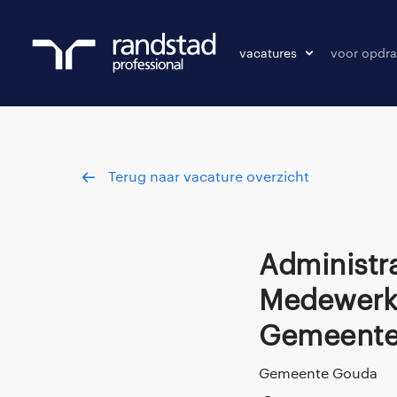
vacatures
voor opdra
vacatures
vacature p
bewaarde vacatures
Terug naar vacature overzicht
Administratief Financieel
Medewerke
Gemeente
Gemeente Gouda