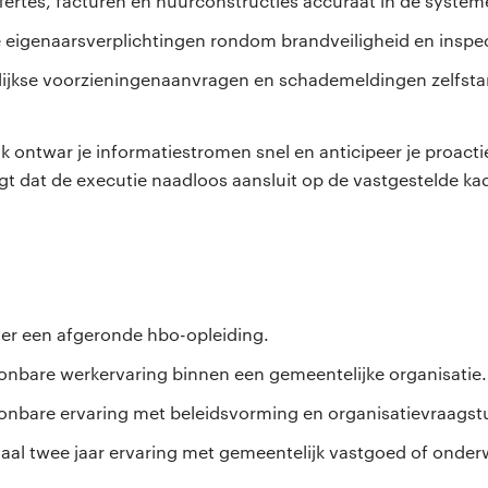
ffertes, facturen en huurconstructies accuraat in de system
 eigenaarsverplichtingen rondom brandveiligheid en inspec
arlijkse voorzieningenaanvragen en schademeldingen zelfsta
k ontwar je informatiestromen snel en anticipeer je proact
rgt dat de executie naadloos aansluit op de vastgestelde ka
n
ver een afgeronde hbo-opleiding.
onbare werkervaring binnen een gemeentelijke organisatie.
onbare ervaring met beleidsvorming en organisatievraagst
aal twee jaar ervaring met gemeentelijk vastgoed of onderw