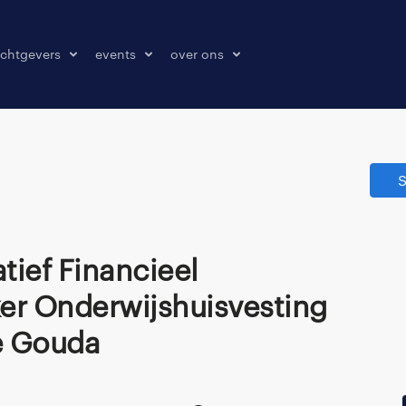
chtgevers
events
over ons
laatsen
events
over ons
onze kantoren
S
contact
pers & media
klachten melden
r Onderwijshuisvesting
 Gouda