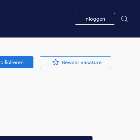
inloggen
olliciteren
Bewaar vacature