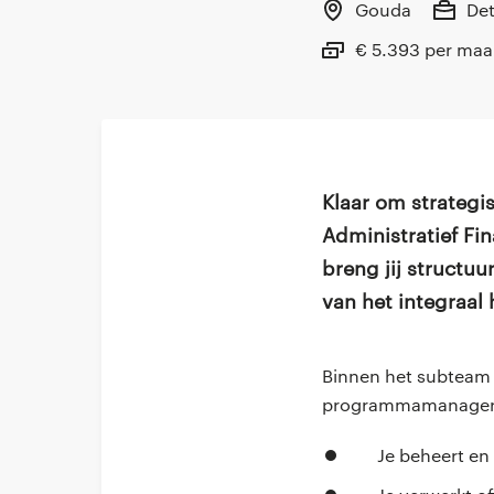
Gouda
De
€ 5.393 per ma
Klaar om strategi
Administratief F
breng jij structuu
van het integraal 
Binnen het subteam
programmamanager om
Je beheert en