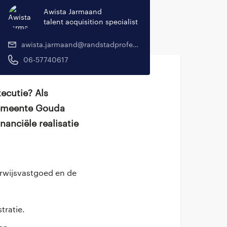
Awista Jarmaand
talent acquisition specialist
awista.jarmaand@randstadprofessional.nl
06-57740617
ecutie? Als
Gemeente Gouda
anciële realisatie
wijsvastgoed en de
tratie.