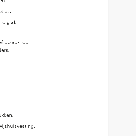
en.
ties.
ndig af.
ief op ad-hoc
ders.
ukken.
ijshuisvesting.