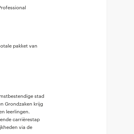
rofessional
totale pakket van
omstbestendige stad
n Grondzaken krijg
n leerlingen.
gende carrièrestap
jkheden via de