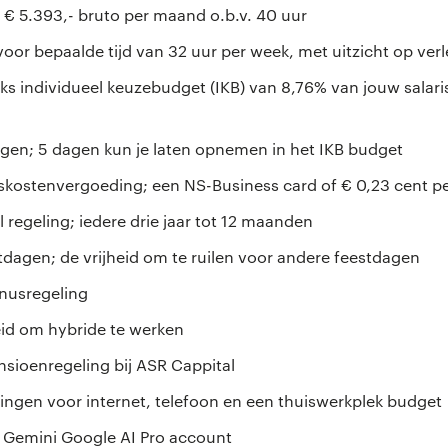
t € 5.393,- bruto per maand o.b.v. 40 uur
voor bepaalde tijd van 32 uur per week, met uitzicht op ver
s individueel keuzebudget (IKB) van 8,76% van jouw salaris 
gen; 5 dagen kun je laten opnemen in het IKB budget
skostenvergoeding; een NS-Business card of € 0,23 cent p
 regeling; iedere drie jaar tot 12 maanden
stdagen; de vrijheid om te ruilen voor andere feestdagen
nusregeling
id om hybride te werken
sioenregeling bij ASR Cappital
ingen voor internet, telefoon en een thuiswerkplek budget
 Gemini Google AI Pro account