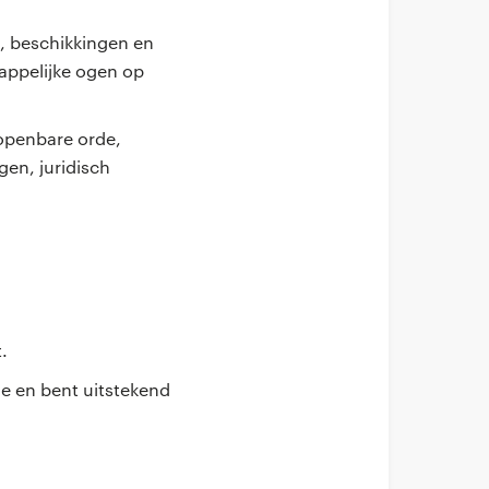
n, beschikkingen en
happelijke ogen op
 openbare orde,
en, juridisch
.
ie en bent uitstekend