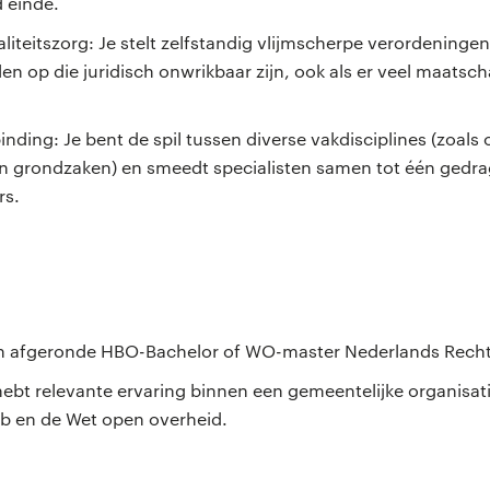
 einde.
liteitszorg: Je stelt zelfstandig vlijmscherpe verordeninge
en op die juridisch onwrikbaar zijn, ook als er veel maatsc
inding: Je bent de spil tussen diverse vakdisciplines (zoals
 grondzaken) en smeedt specialisten samen tot één gedrag
rs.
n
en afgeronde HBO-Bachelor of WO-master Nederlands Recht
 hebt relevante ervaring binnen een gemeentelijke organisat
wb en de Wet open overheid.