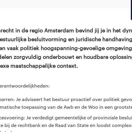
srecht in de regio Amsterdam bevind jij je in het d
stuurlijke besluitvorming en juridische handhaving
 en vaak politiek hoogspanning-gevoelige omgeving
delen zorgvuldig onderbouwt en houdbare oplossing
exe maatschappelijke context.
verantwoordelijkheden:
arren: Je adviseert het bestuur proactief over politiek gevo
matische toepassing van de Awb en de Woo in een grootste
cesvoering: Je verdedigt gemeentelijke of provinciale beslu
te bij de rechtbank en de Raad van State en loodst comple