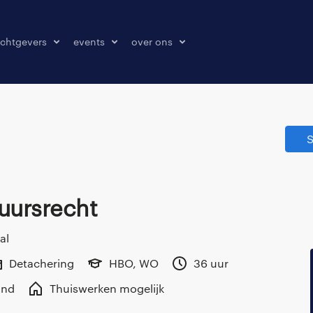
chtgevers
events
over ons
laatsen
events
over ons
onze kantoren
S
contact
pers & media
klachten melden
tuursrecht
al
Detachering
HBO, WO
36 uur
and
Thuiswerken mogelijk