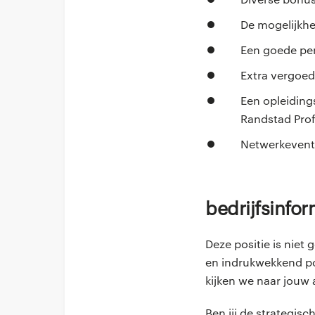
De mogelijkhe
Een goede pen
Extra vergoed
Een opleidin
Randstad Pro
Netwerkevents
Bedrijfsinfo
Deze positie is niet
en indrukwekkend po
kijken we naar jouw
Ben jij de strategis