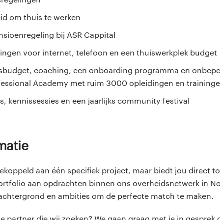
id om thuis te werken
sioenregeling bij ASR Cappital
ingen voor internet, telefoon en een thuiswerkplek budget
gsbudget, coaching, een onboarding programma en onbeper
fessional Academy met ruim 3000 opleidingen en training
, kennissessies en een jaarlijks community festival
rmatie
 gekoppeld aan één specifiek project, maar biedt jou direct 
rtfolio aan opdrachten binnen ons overheidsnetwerk in N
 achtergrond en ambities om de perfecte match te maken.
che partner die wij zoeken? We gaan graag met je in gesprek