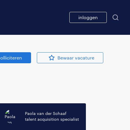
inloggen
olliciteren
Bewaar vacature
Paola van der Schaaf
talent acquisition specialist