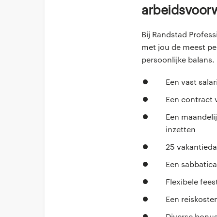
Arbeidsvoo
Bij Randstad Profess
met jou de meest per
persoonlijke balans.
Een vast sala
Een contract 
Een maandelijk
inzetten
25 vakantieda
Een sabbatical
Flexibele fee
Een reiskoste
Diverse bonu