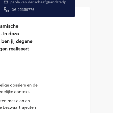
paola.van.der.schaaf@randstadprofessional.nl
06-25359776
ynamische
. In deze
 ben jij degene
en realiseert
elige dossiers en de
delijke context.
iten met elan en
xe bezwaartrajecten