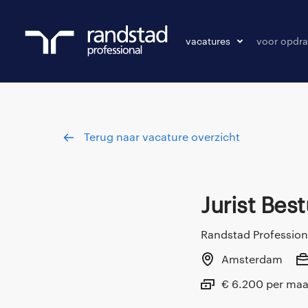
vacatures
voor opdra
vacatures
vacature p
bewaarde vacatures
Terug naar vacature overzicht
Jurist Bes
Randstad Profession
Amsterdam
€ 6.200 per ma