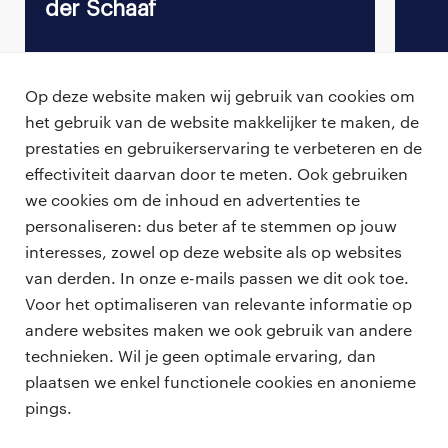
der Schaaf
Op deze website maken wij gebruik van cookies om
het gebruik van de website makkelijker te maken, de
Terug naar vacature overzicht
prestaties en gebruikerservaring te verbeteren en de
effectiviteit daarvan door te meten. Ook gebruiken
we cookies om de inhoud en advertenties te
personaliseren: dus beter af te stemmen op jouw
professionals
interesses, zowel op deze website als op websites
vacatures
van derden. In onze e-mails passen we dit ook toe.
voor opdrachtgevers
Voor het optimaliseren van relevante informatie op
zzp-opdrachten
andere websites maken we ook gebruik van andere
vacature plaatsen
over ons
technieken. Wil je geen optimale ervaring, dan
careers for expats
algemene voorwaarden
plaatsen we enkel functionele cookies en anonieme
werken bij Randstad
pings.
bmc