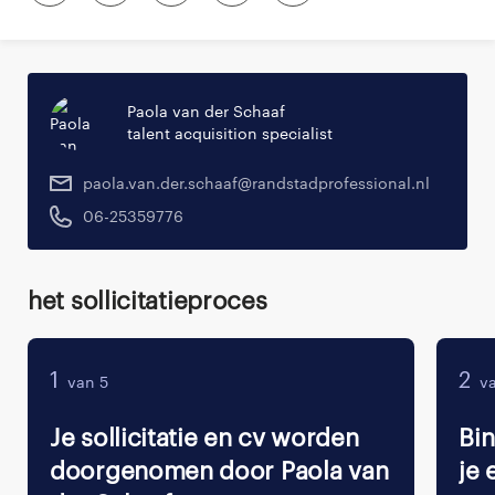
Paola van der Schaaf
talent acquisition specialist
paola.van.der.schaaf@randstadprofessional.nl
06-25359776
Het sollicitatieproces
1
2
van 5
va
Je sollicitatie en cv worden
Bi
doorgenomen door Paola van
je 