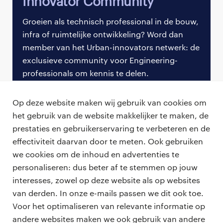
Innovator Community
bijvoorbeeld. “Ze mogen veel meer naar buiten
Groeien als technisch professional in de bouw,
treden en dat podium pakken. Daarin zijn ze nu nog
infra of ruimtelijke ontwikkeling? Word dan
veel te bescheiden. Nu ziet Jan op de hoek vooral de
member van het Urban-innovators netwerk: de
bouwput en niet het volledige plan dat leidt tot
exclusieve community voor Engineering-
verbetering van zijn omgeving.”
professionals om kennis te delen.
Soft skills
Meld je nu aan
Op deze website maken wij gebruik van cookies om
Uit gesprekken met professionals blijkt volgens
het gebruik van de website makkelijker te maken, de
Wouter dat zij worstelen met de eilandjes binnen
prestaties en gebruikerservaring te verbeteren en de
bedrijven. Om hier goed mee om te gaan moet er
effectiviteit daarvan door te meten. Ook gebruiken
gewerkt worden aan de soft skills. Tijdens studie of
we cookies om de inhoud en advertenties te
‘on the job’ wordt hier niet altijd voldoende
personaliseren: dus beter af te stemmen op jouw
professionals
aandacht aan besteed. Wouter: “Met een
interesses, zowel op deze website als op websites
ontwikkelingsplan stippel je uit waar je naartoe wilt
vacatures
van derden. In onze e-mails passen we dit ook toe.
voor opdrachtgevers
en futureproof blijft, zowel inhoudelijk als in de
Voor het optimaliseren van relevante informatie op
omgang met mensen.”
zzp-opdrachten
andere websites maken we ook gebruik van andere
vacature plaatsen