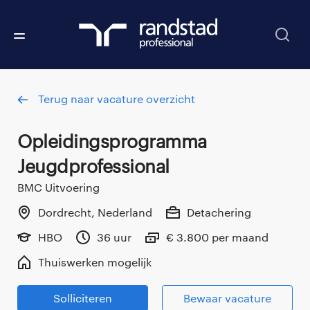
Terug naar vacature overzicht
Opleidingsprogramma
Jeugdprofessional
BMC Uitvoering
Dordrecht, Nederland
Detachering
HBO
36 uur
€ 3.800 per maand
Thuiswerken mogelijk
Solliciteren
Bewaar vacature